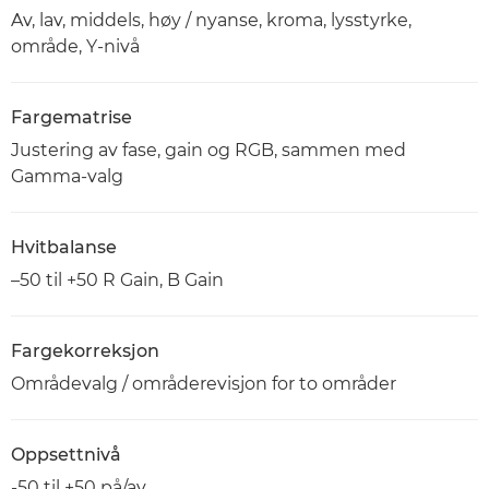
Av, lav, middels, høy / nyanse, kroma, lysstyrke,
område, Y-nivå
Fargematrise
Justering av fase, gain og RGB, sammen med
Gamma-valg
Hvitbalanse
–50 til +50 R Gain, B Gain
Fargekorreksjon
Områdevalg / områderevisjon for to områder
Oppsettnivå
-50 til +50 på/av