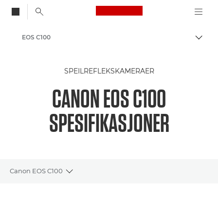
Canon Logo, back to
EOS C100
Aktiv
Canon
SPEILREFLEKSKAMERAER
CANON EOS C100
SPESIFIKASJONER
Canon EOS C100
Toggle breadcrumbs
Oversikt