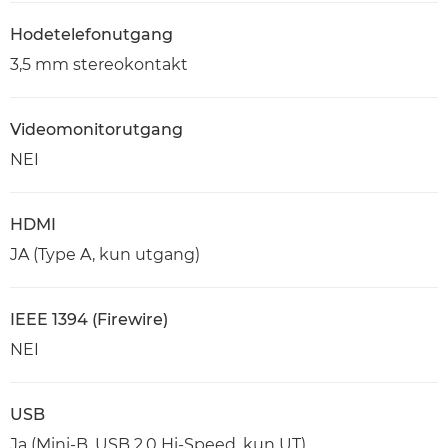
Hodetelefonutgang
3,5 mm stereokontakt
Videomonitorutgang
NEI
HDMI
JA (Type A, kun utgang)
IEEE 1394 (Firewire)
NEI
USB
Ja (Mini-B, USB 2.0 Hi-Speed, kun UT)