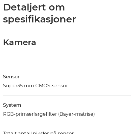
Spesifikasjoner
Detaljert om
spesifikasjoner
Støtte
Kamera
Sensor
Super35 mm CMOS-sensor
System
RGB-primærfargefilter (Bayer-matrise)
Totalt antall piksler på sensor