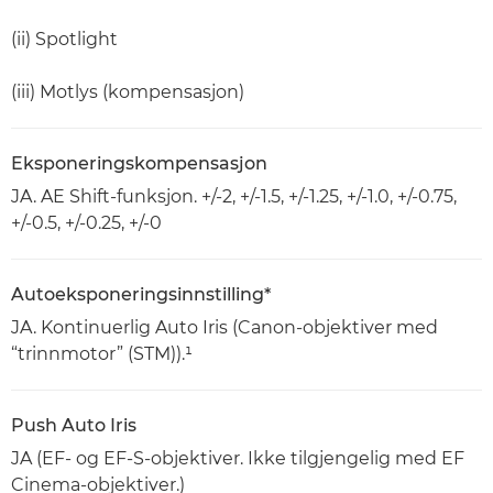
(ii) Spotlight
(iii) Motlys (kompensasjon)
Eksponeringskompensasjon
JA. AE Shift-funksjon. +/-2, +/-1.5, +/-1.25, +/-1.0, +/-0.75,
+/-0.5, +/-0.25, +/-0
Autoeksponeringsinnstilling*
JA. Kontinuerlig Auto Iris (Canon-objektiver med
“trinnmotor” (STM)).¹
Push Auto Iris
JA (EF- og EF-S-objektiver. Ikke tilgjengelig med EF
Cinema-objektiver.)