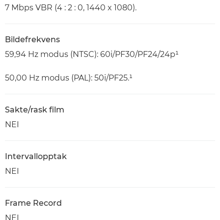
7 Mbps VBR (4 : 2 : 0, 1440 x 1080).
Bildefrekvens
59,94 Hz modus (NTSC): 60i/PF30/PF24/24p¹
50,00 Hz modus (PAL): 50i/PF25.¹
Sakte/rask film
NEI
Intervallopptak
NEI
Frame Record
NEI