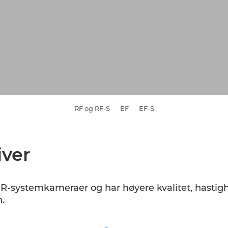
RF og RF-S
EF
EF-S
iver
S R-systemkameraer og har høyere kvalitet, hasti
.