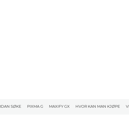
DAN SØKE
PIXMA G
MAXIFY GX
HVOR KAN MAN KJØPE
V