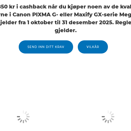
850 kr i cashback når du kjøper noen av de kva
rne i Canon PIXMA G- eller Maxify GX-serie Me
jelder fra 1 oktober til 31 desember 2025. Regle
gjelder.
SEND INN DITT KRAV
VILKÅR