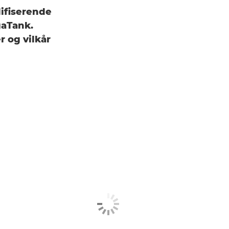
lifiserende
gaTank.
r og vilkår