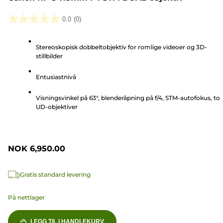
0.0
(0)
0.0
av
Stereoskopisk dobbeltobjektiv for romlige videoer og 3D-
5
stillbilder
stjerner.
Entusiastnivå
Visningsvinkel på 63°, blenderåpning på f/4, STM-autofokus, to
UD-objektiver
NOK 6,950.00
Gratis standard levering
På nettlager
LEGG TIL I HANDLEKURV