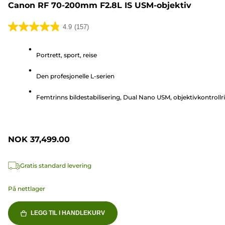
Canon RF 70-200mm F2.8L IS USM-objektiv
4.9
(157)
4.9
av
Portrett, sport, reise
5
stjerner.
Den profesjonelle L-serien
157
omtaler
Femtrinns bildestabilisering, Dual Nano USM, objektivkontrollr
NOK 37,499.00
Gratis standard levering
På nettlager
LEGG TIL I HANDLEKURV