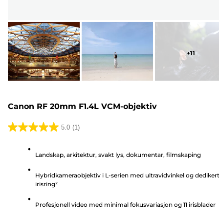
+
11
Canon RF 20mm F1.4L VCM-objektiv
5.0
(1)
5.0
av
Landskap, arkitektur, svakt lys, dokumentar, filmskaping
5
stjerner.
Hybridkameraobjektiv i L-serien med ultravidvinkel og dediker
1
irisring²
omtale
Profesjonell video med minimal fokusvariasjon og 11 irisblader