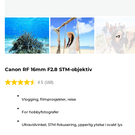
+
7
Canon RF 16mm F2.8 STM-objektiv
4.5
(168)
4.5
av
Vlogging, filmprosjekter, reise
5
stjerner.
For hobbyfotografer
168
omtaler
Ultravidvinkel, STM-fokusering, ypperlig ytelse i svakt lys