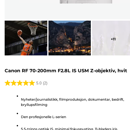
+
11
Canon RF 70-200mm F2.8L IS USM Z-objektiv, hvit
5.0
(2)
5.0
av
Nyheter/journalistikk, filmproduksjon, dokumentar, bedrift,
5
bryllupsfilming
stjerner.
2
Den profesjonelle L-serien
omtaler
5,5-trinns optisk IS, minimal fokuspusting, 11-bladers iris,