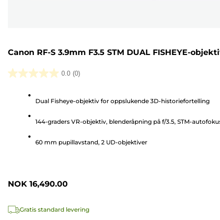
Canon RF-S 3.9mm F3.5 STM DUAL FISHEYE-objekti
0.0
(0)
0.0
av
Dual Fisheye-objektiv for oppslukende 3D-historiefortelling
5
stjerner.
144-graders VR-objektiv, blenderåpning på f/3.5, STM-autofoku
60 mm pupillavstand, 2 UD-objektiver
NOK 16,490.00
Gratis standard levering