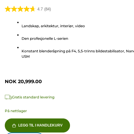
4.7
(84)
4.7
av
Landskap, arkitektur, interiør, video
5
stjerner.
Den profesjonelle L-serien
84
omtaler
Konstant blenderåpning på F4, 5,5-trinns bildestabilisator, Na
USM
NOK 20,999.00
Gratis standard levering
På nettlager
LEGG TIL I HANDLEKURV