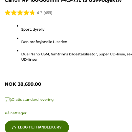
Canon RF 100-500mm F4.5-7.1L IS USM-objektiv
4.7
(489)
4.7
av
Sport, dyreliv
5
stjerner.
Den profesjonelle L-serien
489
omtaler
Dual Nano USM, femtrinns bildestabilisator, Super UD-linse, se
UD-linser
NOK 38,699.00
Gratis standard levering
På nettlager
LEGG TIL I HANDLEKURV