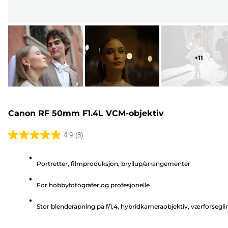
+
11
Canon RF 50mm F1.4L VCM-objektiv
4.9
(8)
4.9
av
Portretter, filmproduksjon, bryllup/arrangementer
5
stjerner.
For hobbyfotografer og profesjonelle
8
omtaler
Stor blenderåpning på f/1,4, hybridkameraobjektiv, værforsegli