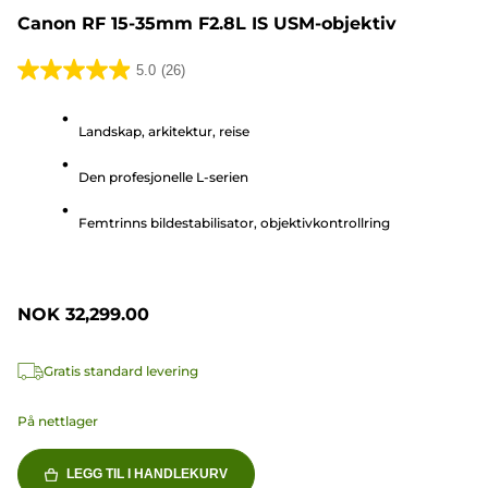
Canon RF 15-35mm F2.8L IS USM-objektiv
5.0
(26)
5.0
av
Landskap, arkitektur, reise
5
stjerner.
Den profesjonelle L-serien
26
omtaler
Femtrinns bildestabilisator, objektivkontrollring
NOK 32,299.00
Gratis standard levering
På nettlager
LEGG TIL I HANDLEKURV