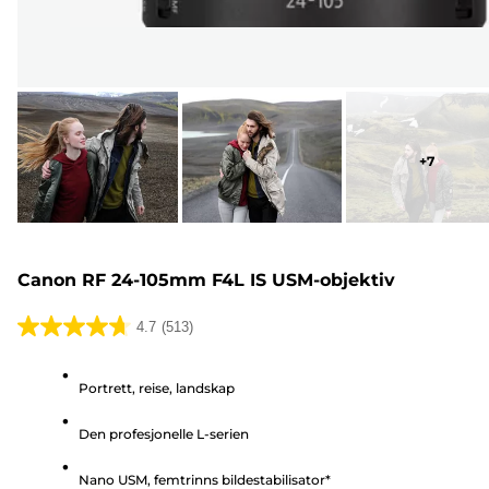
+
7
Canon RF 24-105mm F4L IS USM-objektiv
4.7
(513)
4.7
av
Portrett, reise, landskap
5
stjerner.
Den profesjonelle L-serien
513
omtaler
Nano USM, femtrinns bildestabilisator*