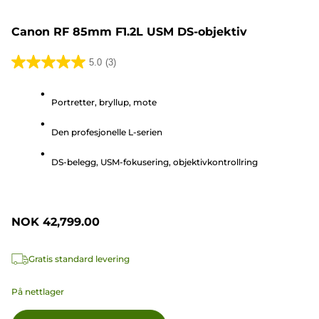
Canon RF 85mm F1.2L USM DS-objektiv
5.0
(3)
5.0
av
Portretter, bryllup, mote
5
stjerner.
Den profesjonelle L-serien
3
omtaler
DS-belegg, USM-fokusering, objektivkontrollring
NOK 42,799.00
Gratis standard levering
På nettlager