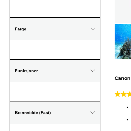
Farge
Funksjoner
Canon
4.5
av
5
Brennvidde (Fast)
stjerne
168