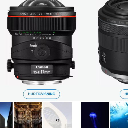
HURTIGVISNING
H
+
3