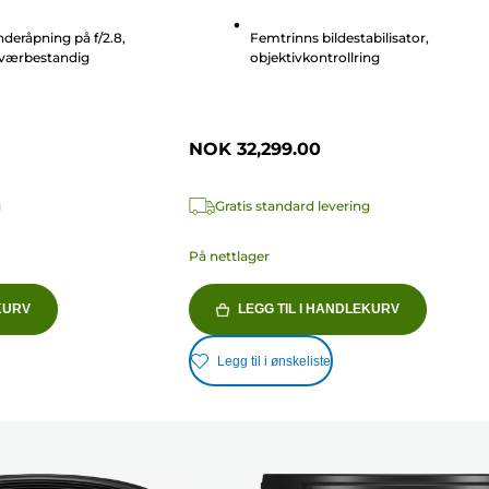
26
omtaler
nderåpning på f/2.8,
Femtrinns bildestabilisator,
, værbestandig
objektivkontrollring
NOK 32,299.00
g
Gratis standard levering
På nettlager
KURV
LEGG TIL I HANDLEKURV
Legg til i ønskeliste