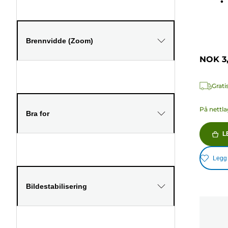
omtale
Brennvidde (Zoom)
NOK 3
Grati
På nettla
Bra for
L
Legg t
Bildestabilisering