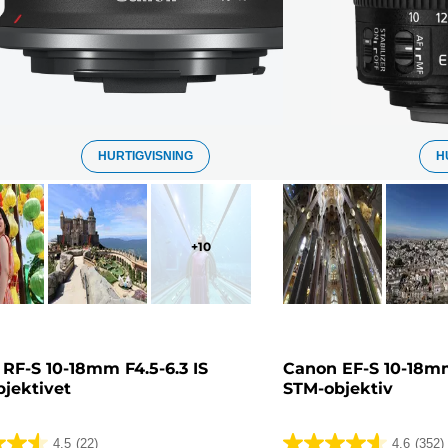
HURTIGVISNING
H
+
10
RF-S 10-18mm F4.5-6.3 IS
Canon EF-S 10-18mm 
jektivet
STM-objektiv
4.5
(22)
4.6
(352)