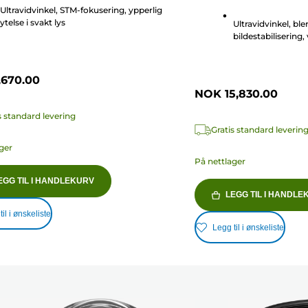
2
r
Ultravidvinkel, STM-fokusering, ypperlig
omtaler
ytelse i svakt lys
Ultravidvinkel, ble
bildestabilisering
,670.00
NOK 15,830.00
s standard levering
Gratis standard leverin
ger
På nettlager
EGG TIL I HANDLEKURV
LEGG TIL I HANDLE
il i ønskeliste
Legg til i ønskeliste