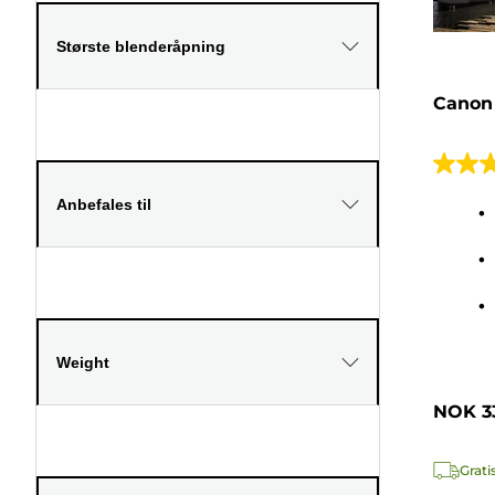
Største blenderåpning
Canon 
4.6
av
Anbefales til
5
stjerne
25
omtale
Weight
NOK 33
Grati