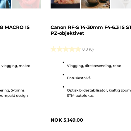
.8 MACRO IS
Canon RF-S 14-30mm F4-6.3 IS S
PZ-objektivet
0.0
(0)
0.0
av
r, vlogging, makro
Vlogging, direktesending, reise
5
stjerner.
Entusiastnivå
ering, 5-trinns
Optisk bildestabilisator, kraftig zoom
, kompakt design
STM-autofokus
NOK 5,149.00