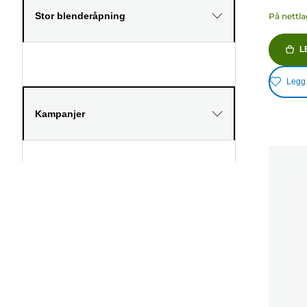
Stor blenderåpning
På nettla
L
Legg t
Kampanjer