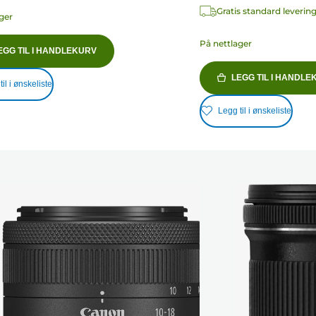
Gratis standard leverin
ger
På nettlager
EGG TIL I HANDLEKURV
LEGG TIL I HANDLE
il i ønskeliste
Legg til i ønskeliste