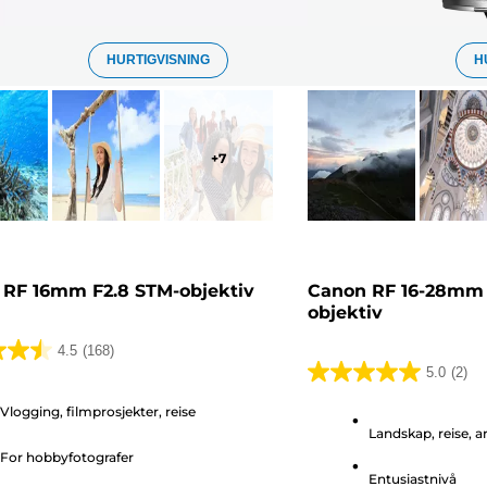
HURTIGVISNING
H
+
7
 RF 16mm F2.8 STM-objektiv
Canon RF 16-28mm 
objektiv
4.5
(168)
5.0
(2)
5.0
av
Vlogging, filmprosjekter, reise
Landskap, reise, a
5
r.
For hobbyfotografer
stjerner.
Entusiastnivå