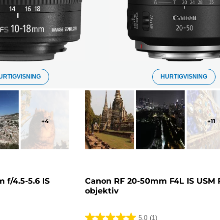
URTIGVISNING
HURTIGVISNING
+
4
+
11
f/4.5-5.6 IS
Canon RF 20-50mm F4L IS USM 
objektiv
5.0
(1)