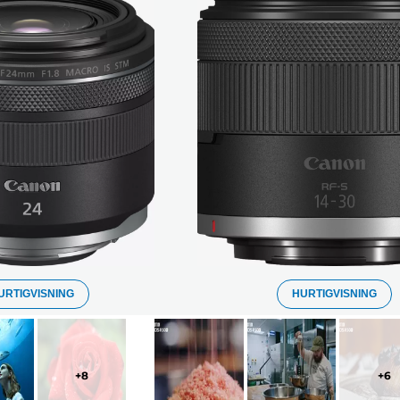
URTIGVISNING
HURTIGVISNING
+
8
+
6