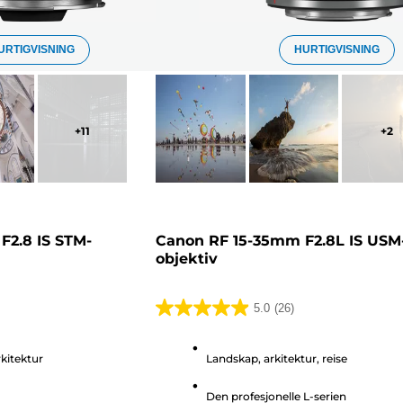
URTIGVISNING
HURTIGVISNING
+
11
+
2
F2.8 IS STM-
Canon RF 15-35mm F2.8L IS USM
objektiv
5.0
(26)
5.0
av
rkitektur
Landskap, arkitektur, reise
5
stjerner.
Den profesjonelle L-serien