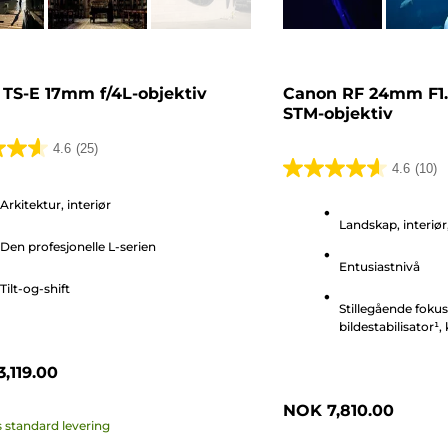
TS-E 17mm f/4L-objektiv
Canon RF 24mm F1
STM-objektiv
4.6
(25)
4.6
(10)
4.6
av
Arkitektur, interiør
Landskap, interiø
5
r.
Den profesjonelle L-serien
stjerner.
Entusiastnivå
10
r
Tilt-og-shift
omtaler
Stillegående fokus
bildestabilisator¹
,119.00
NOK 7,810.00
s standard levering