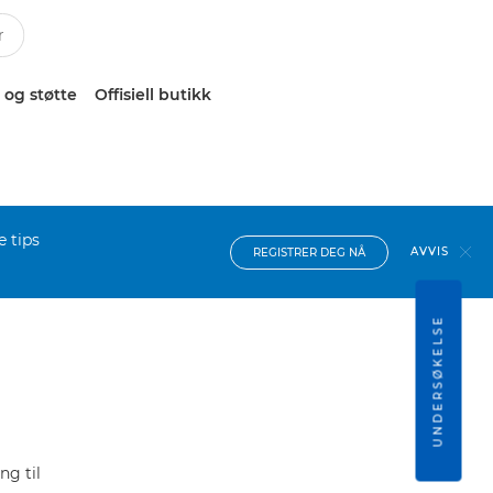
 og støtte
Offisiell butikk
e tips
AVVIS
REGISTRER DEG NÅ
UNDERSØKELSE
ng til