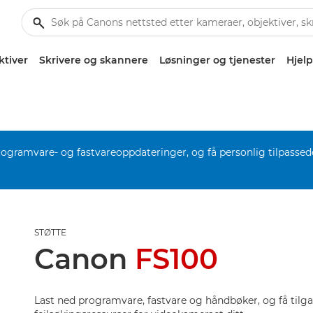
ktiver
Skrivere og skannere
Løsninger og tjenester
Hjelp
rogramvare- og fastvareoppdateringer, og få personlig tilpassed
STØTTE
Canon
FS100
Last ned programvare, fastvare og håndbøker, og få tilga