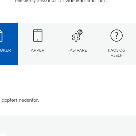
feilsøkingsressurser for videokameraet ditt.
ØKER
APPER
FASTVARE
FAQS OG
HJELP
 oppført nedenfor.