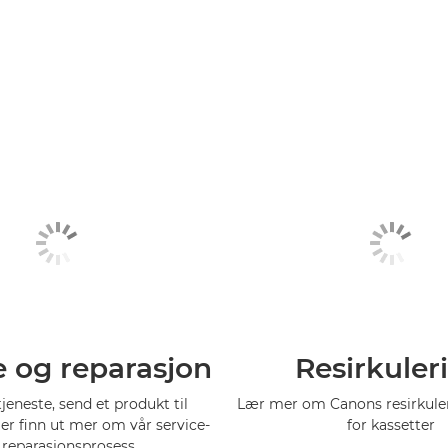
e og reparasjon
Resirkuler
tjeneste, send et produkt til
Lær mer om Canons resirkul
ler finn ut mer om vår service-
for kassetter
 reparasjonsprosess