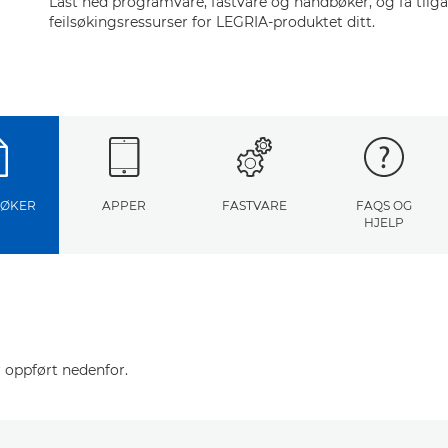
Last ned programvare, fastvare og håndbøker, og få tilga
feilsøkingsressurser for LEGRIA-produktet ditt.
ØKER
APPER
FASTVARE
FAQS OG
HJELP
 oppført nedenfor.