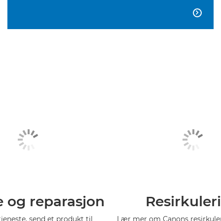

e og reparasjon
Resirkuler
tjeneste, send et produkt til
Lær mer om Canons resirkul