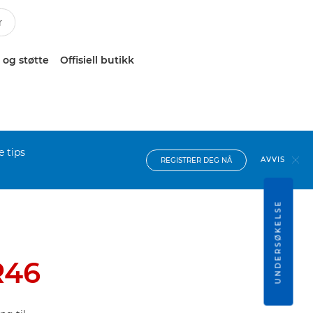
 og støtte
Offisiell butikk
e tips
AVVIS
REGISTRER DEG NÅ
UNDERSØKELSE
R46