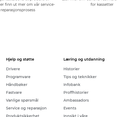
ler finn ut mer om vår service-
for kassetter
 reparasjonsprosess
Hjelp og støtte
Læring og utdanning
Drivere
Historier
Programvare
Tips og teknikker
Håndbøker
Infobank
Fastvare
Proffhistorier
Vanlige spørsmål
Ambassadors
Service og reparasjon
Events
Produktsikkerhet
Innsikt i våre