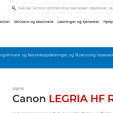
ktiver
Skrivere og skannere
Løsninger og tjenester
Hjelp
rogramvare- og fastvareoppdateringer, og få personlig tilpassed
STØTTE
Canon
LEGRIA HF 