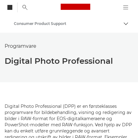
Canon Logo, back to
Consumer Product Support
Aktiv
Canon
Programvare
Digital Photo Professional
Digital Photo Professional (DPP) er en førsteklasses
programvare for bildebehandling, visning og redigering av
bilder i RAW-format for EOS-digitalkameraene og
PowerShot-modeller med RAW-funksjon. Ved hjelp av DPP
kan du enkelt utføre grunnleggende og avansert
redigering og utskrift av bilder i RAW-format. Eksempler