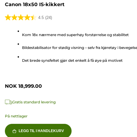
Canon 18x50 IS-kikkert
4.5
(24)
4.5
av
Kom 18x nærmere med superhøy forstørrelse og stabilitet
5
stjerner.
Bildestabilisator for stødig visning – selv fra kjøretøy i bevegels
24
omtaler
Det brede synsfeltet gjør det enkelt å få øye på motivet
NOK 18,999.00
Gratis standard levering
På nettlager
LEGG TIL I HANDLEKURV