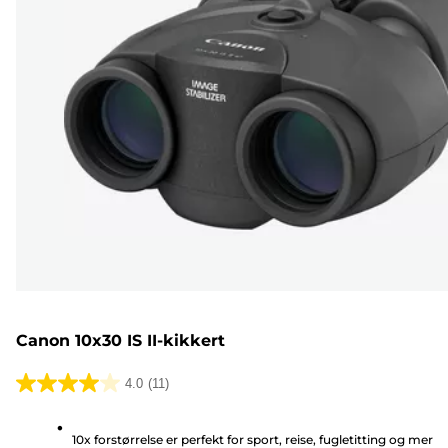
Canon 10x30 IS II-kikkert
4.0
(11)
4.0
av
10x forstørrelse er perfekt for sport, reise, fugletitting og mer
5