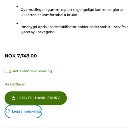
stjerner.
Øyemuslinger i gummi og lett tilgjengelige kontroller gjør at
11
kikkerten er komfortabel å bruke
omtaler
Innebygd optisk bildestabilisator holder bildet stabilt – selv fra 
kjøretøy i bevegelse
NOK 7,749.00
Gratis standard levering
På nettlager
LEGG TIL I HANDLEKURV
Legg til i ønskeliste