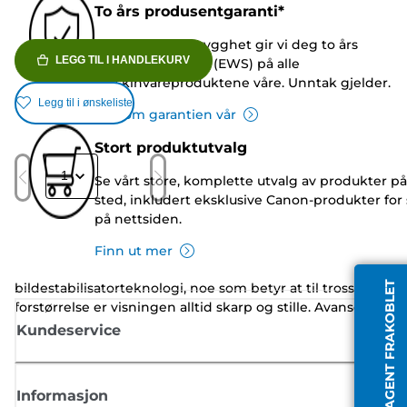
To års produsentgaranti*
På nettlager
Som en ekstra trygghet gir vi deg to års
LEGG TIL I HANDLEKURV
produsentgaranti (EWS) på alle
maskinvareproduktene våre. Unntak gjelder.
Legg til i ønskeliste
Lær om garantien vår
Stort produktutvalg
/
1
Se vårt store, komplette utvalg av produkter på
sted, inkludert eksklusive Canon-produkter for 
på nettsiden.
Canon-kikkerter er annerledes konstruert enn andre. De er
Finn ut mer
den eneste serien der alle modellene har
AGENT FRAKOBLET
bildestabilisatorteknologi, noe som betyr at til tross for høy
forstørrelse er visningen alltid skarp og stille. Avansert opti
fra Canon inkluderer Porro-prisme og et Super Spectra-
Kundeservice
belegg som forbedrer oppløsningen og fargen.
Informasjon