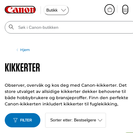
Butikk
Hjem
Kikkerter
Observer, overvåk og kos deg med Canon-kikkerter. Det
store utvalget av allsidige kikkerter dekker behovene til
både hobbybrukere og bransjeproffer. Finn den perfekte
Canon-kikkerten inkludert kikkerter til fuglekikking,
kikkerter til stjernekikking og førsteklasses kikkerter som
Canon 10x42L IS WP kikkertmodell.
FILTER