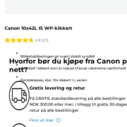
Canon 10x42L IS WP-kikkert
4.8
(17)
4.8
av
Bildestabiliseringen gir svært stabilt synsfelt
5
Hvorfor bør du kjøpe fra Canon 
stjerner.
nett?
Vanntett¹ kikkert som er robust til bruk i ekstreme værforhold
17
omtaler
Førsteklasses, klar, 10x kikkert i L-serien
Gratis levering og retur
Få GRATIS standardlevering på alle bestillinger
NOK 21,299.00
NOK 300.00 eller mer, i tillegg til gratis 30-dage
retur på alle bestillinger
Gratis standard levering
Finn ut mer