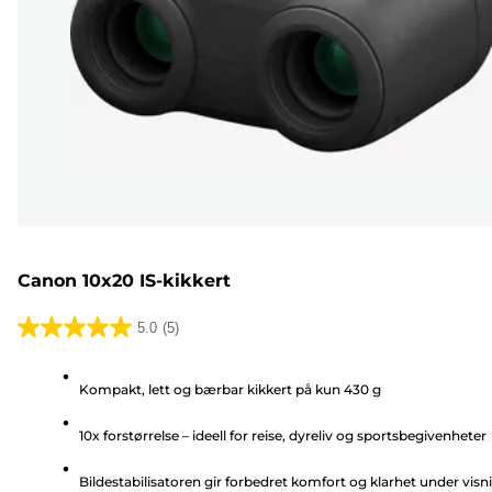
Canon 10x20 IS-kikkert
5.0
(5)
5.0
av
Kompakt, lett og bærbar kikkert på kun 430 g
5
stjerner.
10x forstørrelse – ideell for reise, dyreliv og sportsbegivenheter
5
omtaler
Bildestabilisatoren gir forbedret komfort og klarhet under visn