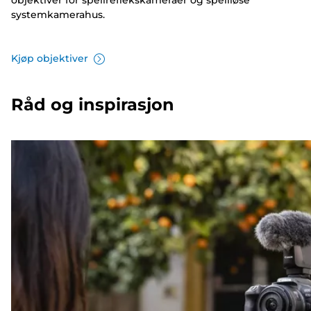
objektiver for speilreflekskameraer og speilløse
systemkamerahus.
Kjøp objektiver
Råd og inspirasjon