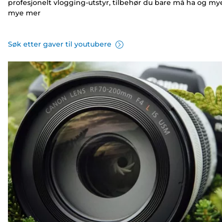
profesjonelt vlogging-utstyr, tilbehør du bare må ha og my
mye mer
Søk etter gaver til youtubere