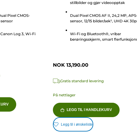
stillbilder og gjør videoopptak
stjerner.
2
Dual Pixel CMOS-
Dual Pixel CMOS AF II, 24,2 MP, APS
omtaler
-sensor
sensor, 12/15 bilder/sek¹, UHD 4K 30p
video
Canon Log 3, Wi-Fi
Wi-Fi og Bluetooth®, vribar
berøringsskjerm, smart flerfunksjon
NOK 13,190.00
g
Gratis standard levering
På nettlager
KURV
LEGG TIL I HANDLEKURV
Legg til i ønskeliste