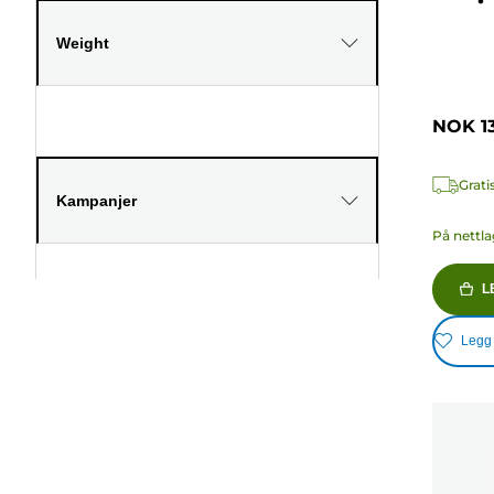
Weight
NOK 13
Grati
Kampanjer
På nettla
L
Legg t