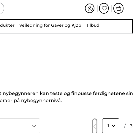
odukter
Veiledning for Gaver og Kjøp
Tilbud
at nybegynneren kan teste og finpusse ferdighetene sin
meraer på nybegynnernivå.
/
3