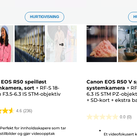
HURTIGVISNING
H
+
8
EOS R50 speilløst
Canon EOS R50 V sp
kamera, sort
+
RF-S 18-
systemkamera
+
RF
F3.5-6.3 IS STM-objektiv
6.3 IS STM PZ-objekt
+
SD-kort
+
ekstra ba
4.6
(236)
0.0
(0)
0.0
av
Perfekt for innholdsskapere som tar
stillbilder og gjør videoopptak
Et videofokusert 
5
r.