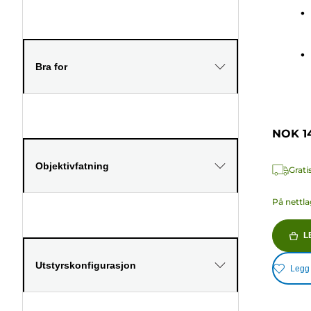
236
omtale
Bra for
NOK 14
Objektivfatning
Grati
På nettla
L
Utstyrskonfigurasjon
Legg t