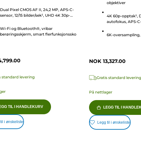
objektiver
stjerner.
Dual Pixel CMOS AF II, 24,2 MP, APS-C-
r
sensor, 12/15 bilder/sek¹, UHD 4K 30p-
4K 60p-opptak¹, 
video
autofokus, APS-C
Wi-Fi og Bluetooth®, vribar
berøringsskjerm, smart flerfunksjonssko
6K-oversampling, 
,799.00
NOK 13,327.00
s standard levering
Gratis standard leverin
ger
På nettlager
EGG TIL I HANDLEKURV
LEGG TIL I HANDLE
il i ønskeliste
Legg til i ønskeliste