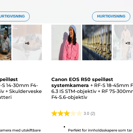
URTIGVISNING
HURTIGVISNING
+
6
+
11
eilløst
Canon EOS R50 speilløst
-S 14-30mm F4-
systemkamera
+
RF-S 18-45mm F
iv
+
Skulderveske
6.3 IS STM-objektiv
+
RF 75-300m
tteri
F4-5.6-objektiv
3.0
(2)
3.0
av
kamera med utskiftbare
Perfekt for innholdsskapere som tar
5