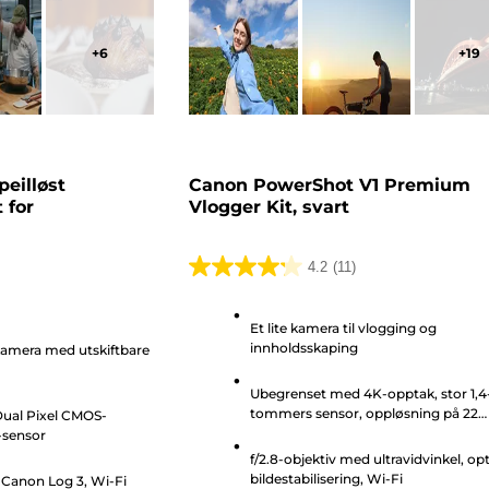
+
6
+
19
eilløst
Canon PowerShot V1 Premium
 for
Vlogger Kit, svart
4.2
(11)
4.2
av
Et lite kamera til vlogging og
5
innholdsskaping
kamera med utskiftbare
stjerner.
11
Ubegrenset med 4K-opptak, stor 1,4
omtaler
tommers sensor, oppløsning på 22
Dual Pixel CMOS-
megapiksler
-sensor
f/2.8-objektiv med ultravidvinkel, op
bildestabilisering, Wi-Fi
Canon Log 3, Wi-Fi