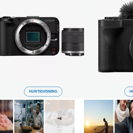
HURTIGVISNING
H
+
6