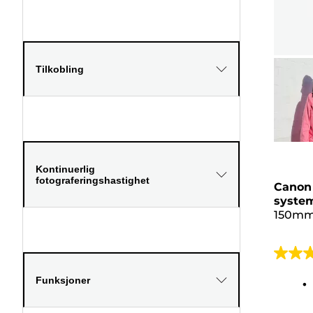
Tilkobling
Kontinuerlig
fotograferingshastighet
Canon 
system
150mm 
4.6
av
Funksjoner
5
stjerne