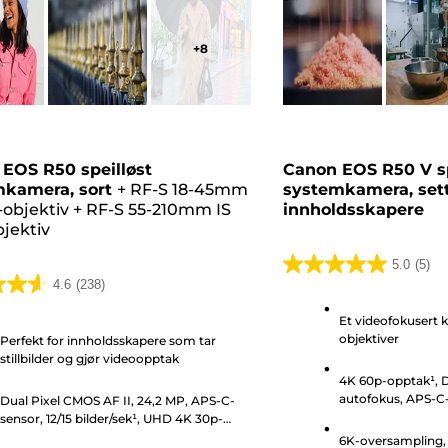
+
8
EOS R50 speilløst
Canon EOS R50 V sp
kamera, sort
+
RF-S 18-45mm
systemkamera, sett
-objektiv
+
RF-S 55-210mm IS
innholdsskapere
jektiv
5.0
(5)
5.0
4.6
(238)
av
Et videofokusert 
5
objektiver
Perfekt for innholdsskapere som tar
stjerner.
stillbilder og gjør videoopptak
r.
5
4K 60p-opptak¹, 
omtaler
autofokus, APS-C
Dual Pixel CMOS AF II, 24,2 MP, APS-C-
r
sensor, 12/15 bilder/sek¹, UHD 4K 30p-
video
6K-oversampling, 