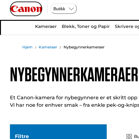
Butikk
Kameraer
Blekk, Toner og Papir
Skrivere o
Hjem
Kameraer
Nybegynnerkameraer
Nybegynnerkameraer
Et Canon-kamera for nybegynnere er et skritt opp f
Vi har noe for enhver smak – fra enkle pek-og-kni
Filtre
R