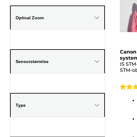
Optical Zoom
Canon 
system
Sensorstørrelse
IS STM
STM-ob
4.6
av
5
Type
stjerne
238
omtale