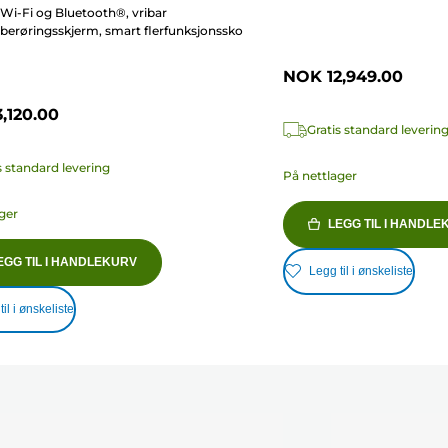
Wi-Fi og Bluetooth®, vribar
berøringsskjerm, smart flerfunksjonssko
NOK 12,949.00
,120.00
Gratis standard leverin
s standard levering
På nettlager
ger
LEGG TIL I HANDLE
EGG TIL I HANDLEKURV
Legg til i ønskeliste
il i ønskeliste