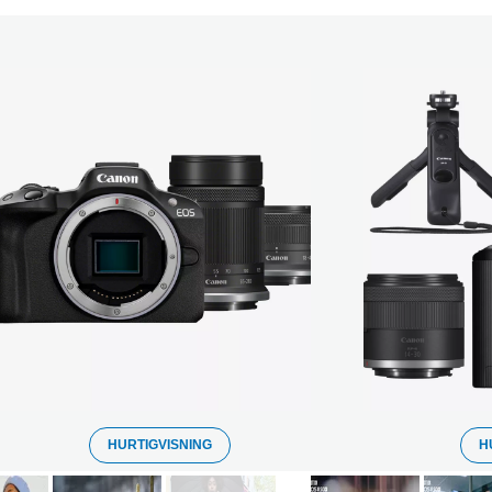
HURTIGVISNING
H