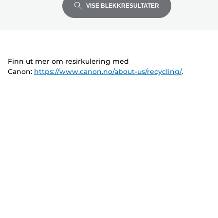
å
å
å
v
r
r
VISE BLEKKRESULTATER
utvide
utvide
utvide
e
i
i
r
v
v
e
e
r
r
Finn ut mer om resirkulering med
Canon:
https://www.canon.no/about-us/recycling/
.