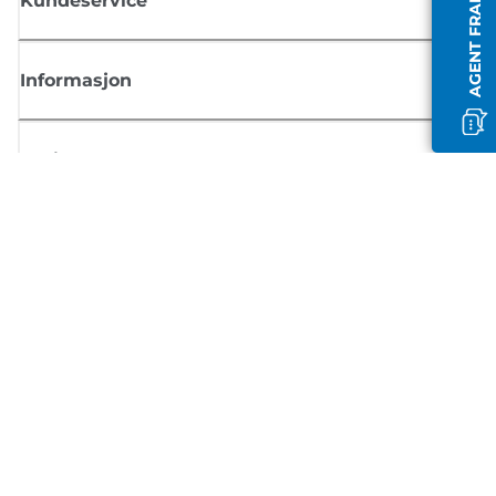
AGENT FRAKOBLET
Kundeservice
Informasjon
Butikk
Registrer deg for Canon-nyheter
Motta jevnlige e-postoppdateringer om nye produkter, nyttige tips og
tilbud
REGISTRER DEG
Salgsvilkår
Retningslinjer for personvern
Om informasjonskapsler