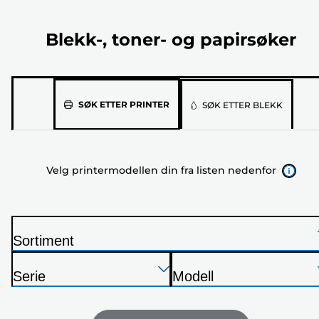
Blekk-, toner- og papirsøker
Velg
SØK ETTER PRINTER
SØK ETTER BLEKK
printermodellen
din
fra
Velg printermodellen din fra listen nedenfor
listen
nedenfor
Sortiment
S
Trykk
Trykk
Trykk
k
Serie
Modell
Enter
Enter
Enter
r
S
S
for
for
for
i
k
k