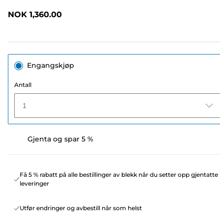
omtaler.
Samme
NOK 1,360.00
sidelenke.
Engangskjøp
Antall
1
Gjenta og spar 5 %
Få 5 % rabatt på alle bestillinger av blekk når du setter opp gjentatte
leveringer
Utfør endringer og avbestill når som helst