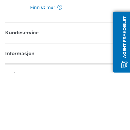
Finn ut mer
AGENT FRAKOBLET
Kundeservice
Informasjon
Butikk
Registrer deg for Canon-nyheter
Motta jevnlige e-postoppdateringer om nye produkter, nyttige tips og
tilbud
REGISTRER DEG