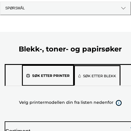
SPØRSMÅL
Blekk-, toner- og papirsøker
Velg
SØK ETTER PRINTER
SØK ETTER BLEKK
printermodellen
din
fra
Velg printermodellen din fra listen nedenfor
listen
nedenfor