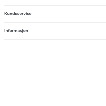
Kundeservice
Informasjon
Butikk
Registrer deg for Canon-nyheter
Motta jevnlige e-postoppdateringer om nye produkter, nyttige tips og
tilbud
REGISTRER DEG