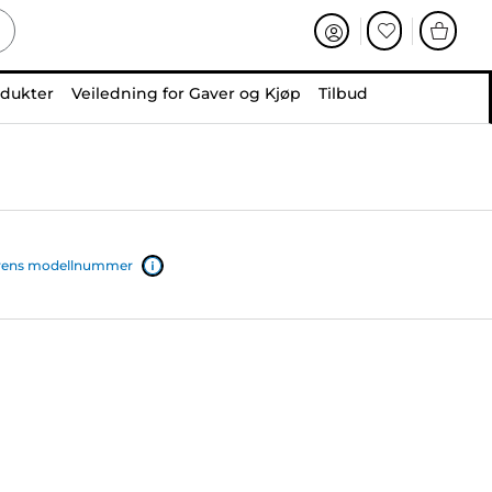
odukter
Veiledning for Gaver og Kjøp
Tilbud
iverens modellnummer