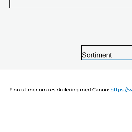
Sortiment
S
k
r
i
Finn ut mer om resirkulering med Canon:
https://
v
e
r