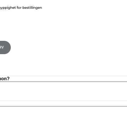
ppighet for bestillingen
RV
anon?