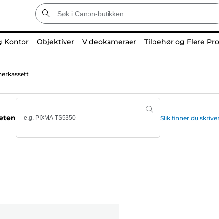
g Kontor
Objektiver
Videokameraer
Tilbehør og Flere Pr
erkassett
teten
Slik finner du skr