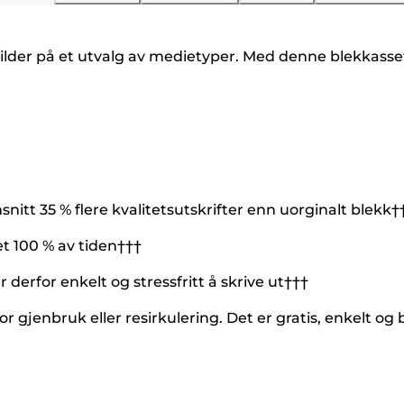
bilder på et utvalg av medietyper. Med denne blekkasset
itt 35 % flere kvalitetsutskrifter enn uorginalt blekk†
et 100 % av tiden†††
 derfor enkelt og stressfritt å skrive ut†††
r gjenbruk eller resirkulering. Det er gratis, enkelt og