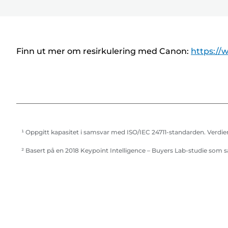
S
k
r
i
Finn ut mer om resirkulering med Canon:
https://
v
e
r
¹ Oppgitt kapasitet i samsvar med ISO/IEC 24711-standarden. Verdie
² Basert på en 2018 Keypoint Intelligence – Buyers Lab-studie som 