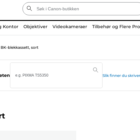
g Kontor
Objektiver
Videokameraer
Tilbehør og Flere Pr
BK-blekkassett, sort
teten
Slik finner du skr
rt