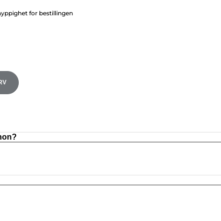
ppighet for bestillingen
RV
anon?