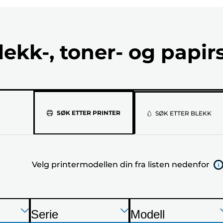
lekk-, toner- og papir
Velg
SØK ETTER PRINTER
SØK ETTER BLEKK
printermod
din
Velg printermodellen din fra listen nedenfor
fra
listen
nedenfor
Trykk
Trykk
Trykk
Serie
Modell