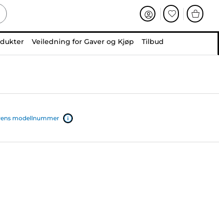
odukter
Veiledning for Gaver og Kjøp
Tilbud
iverens modellnummer