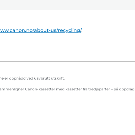
Enter
Enter
Enter
S
S
for
for
for
k
k
å
å
å
r
r
utvide
utvide
utvide
i
i
www.canon.no/about-us/recycling/
.
v
v
e
e
r
r
ne er oppnådd ved uavbrutt utskrift.
sammenligner Canon-kassetter med kassetter fra tredjeparter – på oppdrag 