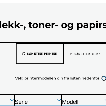
lekk-, toner- og papir
Velg
SØK ETTER PRINTER
SØK ETTER BLEKK
printermod
din
Velg printermodellen din fra listen nedenfor
fra
listen
nedenfor
Trykk
Trykk
Trykk
Serie
Modell