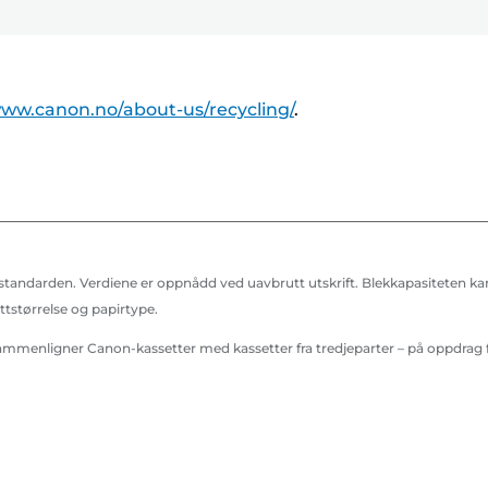
Enter
Enter
Enter
S
S
for
for
for
k
k
å
å
å
r
r
utvide
utvide
utvide
i
i
www.canon.no/about-us/recycling/
.
v
v
e
e
r
r
ndarden. Verdiene er oppnådd ved uavbrutt utskrift. Blekkapasiteten kan var
tstørrelse og papirtype.
sammenligner Canon-kassetter med kassetter fra tredjeparter – på oppdrag 