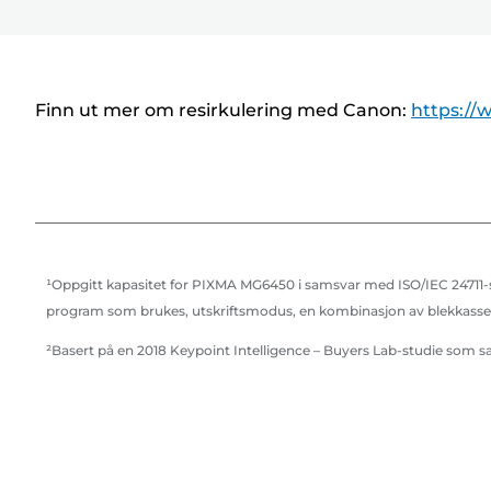
S
k
r
i
Finn ut mer om resirkulering med Canon:
https://
v
e
r
¹Oppgitt kapasitet for PIXMA MG6450 i samsvar med ISO/IEC 24711-sta
program som brukes, utskriftsmodus, en kombinasjon av blekkasset
²Basert på en 2018 Keypoint Intelligence – Buyers Lab-studie som 