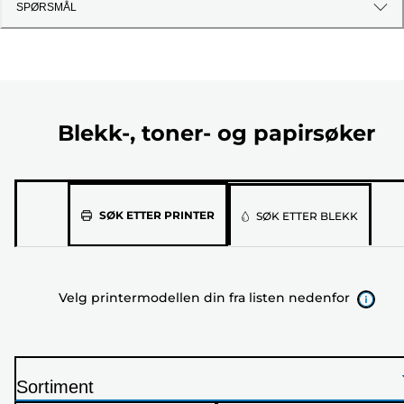
SPØRSMÅL
Blekk-, toner- og papirsøker
Velg
SØK ETTER PRINTER
SØK ETTER BLEKK
printermodellen
din
fra
Velg printermodellen din fra listen nedenfor
listen
nedenfor
Sortiment