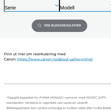
S
Trykk
Trykk
Trykk
k
Serie
Modell
Enter
Enter
Enter
r
S
S
for
for
for
i
k
k
å
å
å
v
r
r
VISE BLEKKRESULTATER
utvide
utvide
utvide
e
i
i
r
v
v
e
e
r
r
Finn ut mer om resirkulering med
Canon:
https://www.canon.no/about-us/recycling/
.
¹Oppgitt kapasitet for PIXMA MG6450 i samsvar med ISO/IEC 24711-
standarden. Verdiene er oppnådd ved uavbrutt utskrift.
Blekkapasiteten kan variere avhengig av hvilken tekst eller hvilke bilde