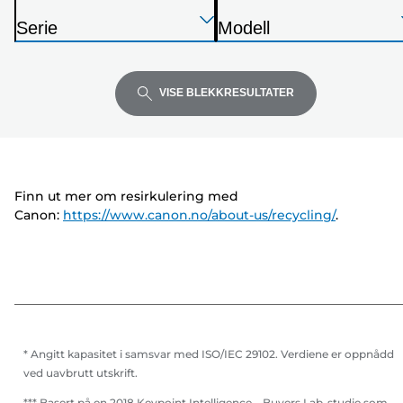
S
Trykk
Trykk
Trykk
k
Serie
Modell
Enter
Enter
Enter
r
S
S
for
for
for
i
k
k
å
å
å
v
r
r
VISE BLEKKRESULTATER
utvide
utvide
utvide
e
i
i
r
v
v
e
e
r
r
Finn ut mer om resirkulering med
Canon:
https://www.canon.no/about-us/recycling/
.
* Angitt kapasitet i samsvar med ISO/IEC 29102. Verdiene er oppnådd
ved uavbrutt utskrift.
*** Basert på en 2018 Keypoint Intelligence – Buyers Lab-studie som