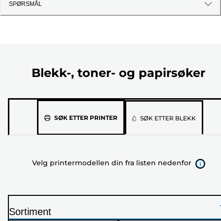
SPØRSMÅL
Blekk-, toner- og papirsøker
Velg
SØK ETTER PRINTER
SØK ETTER BLEKK
printermodellen
din
fra
Velg printermodellen din fra listen nedenfor
listen
nedenfor
Sortiment