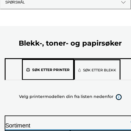
SPØRSMÅL
Blekk-, toner- og papirsøker
Velg
SØK ETTER PRINTER
SØK ETTER BLEKK
printermodellen
din
fra
Velg printermodellen din fra listen nedenfor
listen
nedenfor
Sortiment