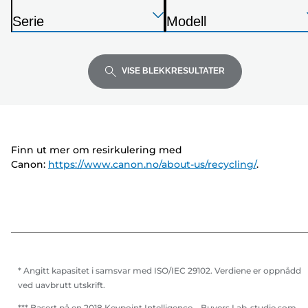
S
Trykk
Trykk
Trykk
k
Serie
Modell
Enter
Enter
Enter
r
S
S
for
for
for
i
k
k
å
å
å
v
r
r
VISE BLEKKRESULTATER
utvide
utvide
utvide
e
i
i
r
v
v
e
e
r
r
Finn ut mer om resirkulering med
Canon:
https://www.canon.no/about-us/recycling/
.
* Angitt kapasitet i samsvar med ISO/IEC 29102. Verdiene er oppnådd
ved uavbrutt utskrift.
*** Basert på en 2018 Keypoint Intelligence – Buyers Lab-studie som