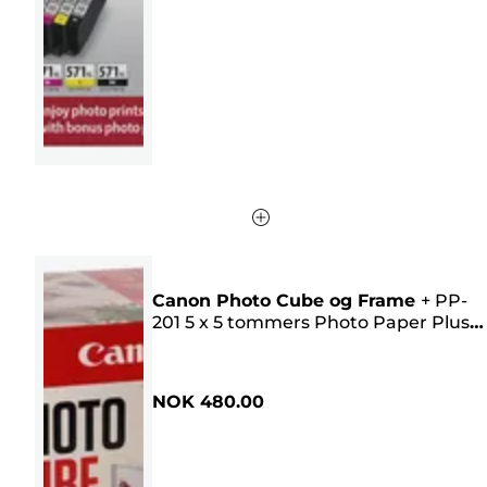
239
omtaler
Canon Photo Cube og Frame
+
PP-
201 5 x 5 tommers Photo Paper Plus
Glossy II (40 ark) – Creative Pack, rosa
NOK 480.00