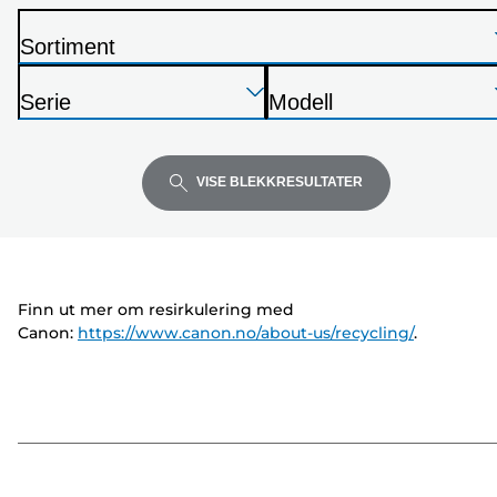
Sortiment
S
Trykk
Trykk
Trykk
k
Serie
Modell
Enter
Enter
Enter
r
S
S
for
for
for
i
k
k
å
å
å
v
r
r
VISE BLEKKRESULTATER
utvide
utvide
utvide
e
i
i
r
v
v
e
e
r
r
Finn ut mer om resirkulering med
Canon:
https://www.canon.no/about-us/recycling/
.