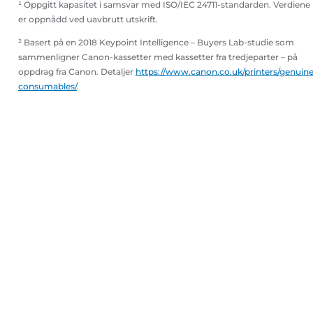
¹ Oppgitt kapasitet i samsvar med ISO/IEC 24711-standarden. Verdiene
er oppnådd ved uavbrutt utskrift.
² Basert på en 2018 Keypoint Intelligence – Buyers Lab-studie som
sammenligner Canon-kassetter med kassetter fra tredjeparter – på
oppdrag fra Canon. Detaljer
https://www.canon.co.uk/printers/genuine
consumables/
.