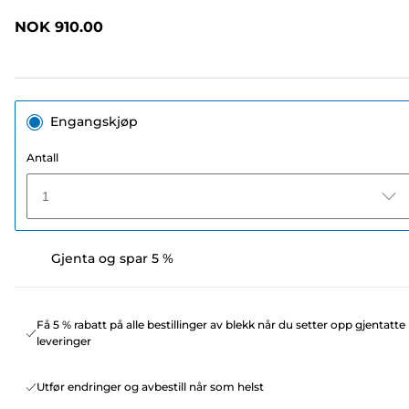
omtaler.
Samme
NOK 910.00
sidelenke.
Engangskjøp
Antall
1
Gjenta og spar 5 %
Få 5 % rabatt på alle bestillinger av blekk når du setter opp gjentatte
leveringer
Utfør endringer og avbestill når som helst