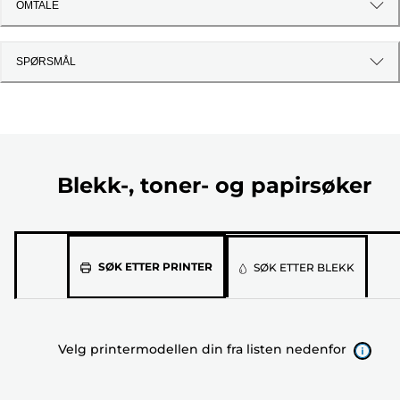
OMTALE
SPØRSMÅL
Blekk-, toner- og papirsøker
Velg
SØK ETTER PRINTER
SØK ETTER BLEKK
printermodellen
din
fra
Velg printermodellen din fra listen nedenfor
listen
nedenfor