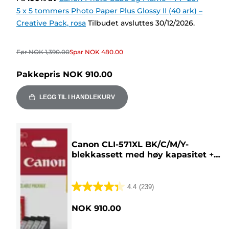
5 x 5 tommers Photo Paper Plus Glossy II (40 ark) –
Creative Pack, rosa
Tilbudet avsluttes 30/12/2026.
Før
NOK 1,390.00
Spar
NOK 480.00
Pakkepris
NOK 910.00
LEGG TIL I HANDLEKURV
Canon CLI-571XL BK/C/M/Y-
blekkassett med høy kapasitet
+
økonomipakke med fotopapir
4.4
(239)
4.4
av
NOK 910.00
5
stjerner.