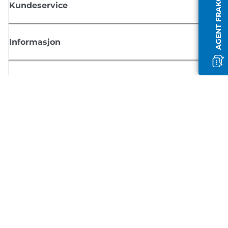
AGENT FRAKOBLET
Kundeservice
Informasjon
Butikk
Registrer deg for Canon-nyheter
Motta jevnlige e-postoppdateringer om nye produkter, nyttige tips og
tilbud
REGISTRER DEG
Salgsvilkår
Retningslinjer for personvern