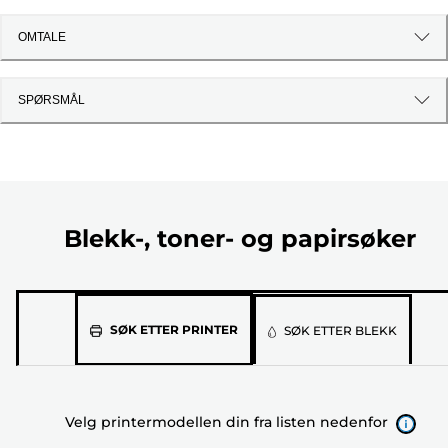
OMTALE
SPØRSMÅL
Blekk-, toner- og papirsøker
Velg
SØK ETTER PRINTER
SØK ETTER BLEKK
printermodellen
din
fra
Velg printermodellen din fra listen nedenfor
listen