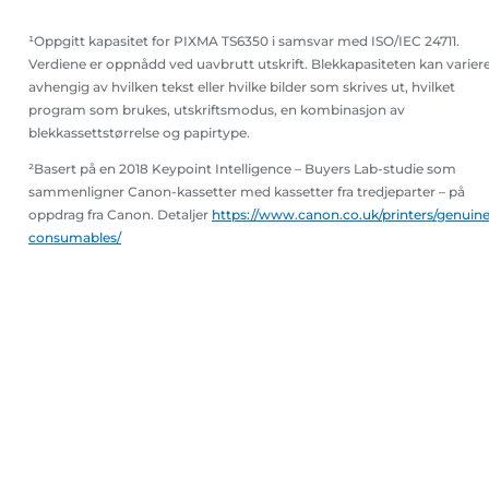
¹Oppgitt kapasitet for PIXMA TS6350 i samsvar med ISO/IEC 24711.
Verdiene er oppnådd ved uavbrutt utskrift. Blekkapasiteten kan varier
avhengig av hvilken tekst eller hvilke bilder som skrives ut, hvilket
program som brukes, utskriftsmodus, en kombinasjon av
blekkassettstørrelse og papirtype.
²Basert på en 2018 Keypoint Intelligence – Buyers Lab-studie som
sammenligner Canon-kassetter med kassetter fra tredjeparter – på
oppdrag fra Canon. Detaljer
https://www.canon.co.uk/printers/genuine
consumables/