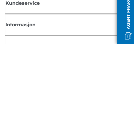
AGENT FRAKOBLET
Kundeservice
Informasjon
Butikk
Registrer deg for Canon-nyheter
Motta jevnlige e-postoppdateringer om nye produkter, nyttige tips og
tilbud
REGISTRER DEG
Salgsvilkår
Retningslinjer for personvern