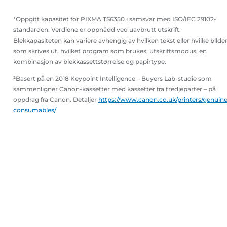
¹Oppgitt kapasitet for PIXMA TS6350 i samsvar med ISO/IEC 29102-
standarden. Verdiene er oppnådd ved uavbrutt utskrift.
Blekkapasiteten kan variere avhengig av hvilken tekst eller hvilke bilde
som skrives ut, hvilket program som brukes, utskriftsmodus, en
kombinasjon av blekkassettstørrelse og papirtype.
²Basert på en 2018 Keypoint Intelligence – Buyers Lab-studie som
sammenligner Canon-kassetter med kassetter fra tredjeparter – på
oppdrag fra Canon. Detaljer
https://www.canon.co.uk/printers/genuine
consumables/