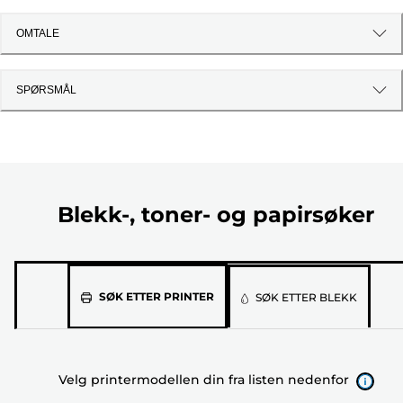
OMTALE
SPØRSMÅL
Blekk-, toner- og papirsøker
Velg
SØK ETTER PRINTER
SØK ETTER BLEKK
printermodellen
din
fra
Velg printermodellen din fra listen nedenfor
listen