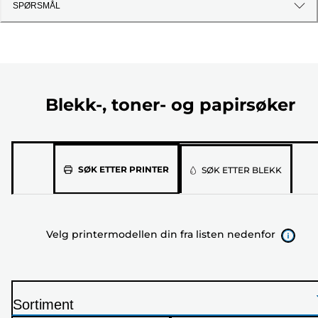
SPØRSMÅL
Blekk-, toner- og papirsøker
Velg
SØK ETTER PRINTER
SØK ETTER BLEKK
printermodellen
din
fra
Velg printermodellen din fra listen nedenfor
listen
nedenfor
Sortiment