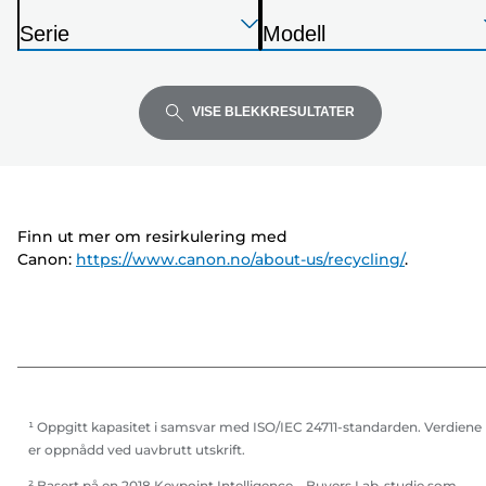
S
Trykk
Trykk
Trykk
k
Serie
Modell
Enter
Enter
Enter
r
S
S
for
for
for
i
k
k
å
å
å
v
r
r
VISE BLEKKRESULTATER
utvide
utvide
utvide
e
i
i
r
v
v
e
e
r
r
Finn ut mer om resirkulering med
Canon:
https://www.canon.no/about-us/recycling/
.
¹ Oppgitt kapasitet i samsvar med ISO/IEC 24711-standarden. Verdiene
er oppnådd ved uavbrutt utskrift.
² Basert på en 2018 Keypoint Intelligence – Buyers Lab-studie som