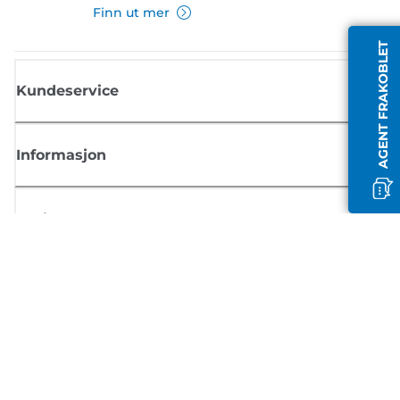
Finn ut mer
AGENT FRAKOBLET
Kundeservice
Informasjon
Butikk
Registrer deg for Canon-nyheter
Motta jevnlige e-postoppdateringer om nye produkter, nyttige tips og
tilbud
REGISTRER DEG