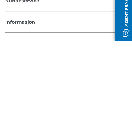
AGENT FRAKOBLET
Kundeservice
Informasjon
Butikk
Registrer deg for Canon-nyheter
Motta jevnlige e-postoppdateringer om nye produkter, nyttige tips og
tilbud
REGISTRER DEG
Salgsvilkår
Retningslinjer for personvern
Om informasjonskapsler