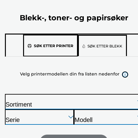
Blekk-, toner- og papirsøker
Velg
SØK ETTER PRINTER
SØK ETTER BLEKK
printermodellen
din
fra
Velg printermodellen din fra listen nedenfor
listen
nedenfor
Sortiment
S
Trykk
Trykk
Trykk
k
Serie
Modell
Enter
Enter
Enter
r
S
S
for
for
for
i
k
k