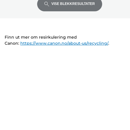
å
å
å
v
r
r
VISE BLEKKRESULTATER
utvide
utvide
utvide
e
i
i
r
v
v
e
e
r
r
Finn ut mer om resirkulering med
Canon:
https://www.canon.no/about-us/recycling/
.