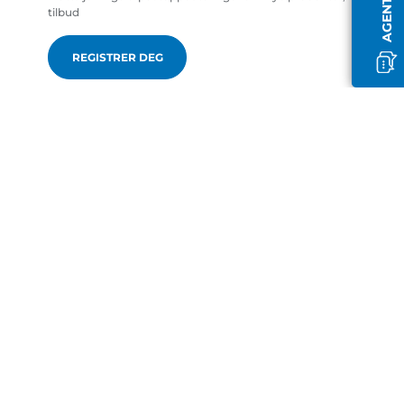
tilbud
REGISTRER DEG
no-NO
Canon Europa