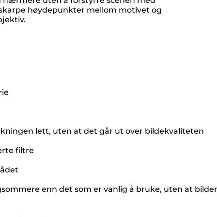
 Kom nærmere uten å forstyrre scenen med
uskarpe høydepunkter mellom motivet og
jektiv.
rie
ningen lett, uten at det går ut over bildekvaliteten
te filtre
rådet
angsommere enn det som er vanlig å bruke, uten at bilde