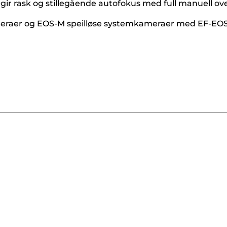
r rask og stillegående autofokus med full manuell over
meraer og EOS-M speilløse systemkameraer med EF-EO