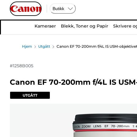
Butikk
Kameraer
Blekk, Toner og Papir
Skrivere o
Hjem
Utgått
Canon EF 70-200mm f/4L IS USM-objektive
#
1258B005
Canon EF 70-200mm f/4L IS USM-
UTGÅTT