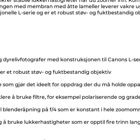
om sikrer stabile lukkerhastigheter når du zoomer inn.
ngen med membran med åtte lameller leverer vakre 
elle L-serie og er et robust støv- og fuktbestandig ob
g dyrelivfotografer med konstruksjonen til Canons L-se
 er et robust støv- og fuktbestandig objektiv
e som gjør det ideelt for oppdrag der du må holde oppak
ere å bruke filtre, for eksempel polariserende og grader
l blenderåpning på f/4 som er konstant i hele zoomom
ig å bruke lukkerhastigheter som er opptil fire trinn l