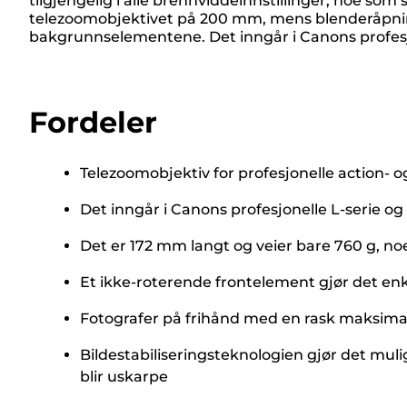
tilgjengelig i alle brennviddeinnstillinger, noe s
telezoomobjektivet på 200 mm, mens blenderåpni
bakgrunnselementene. Det inngår i Canons profesjon
Fordeler
Telezoomobjektiv for profesjonelle action- o
Det inngår i Canons profesjonelle L-serie og
Det er 172 mm langt og veier bare 760 g, no
Et ikke-roterende frontelement gjør det enkl
Fotografer på frihånd med en rask maksima
Bildestabiliseringsteknologien gjør det mul
blir uskarpe