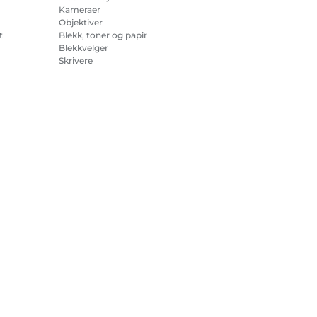
Kameraer
Objektiver
t
Blekk, toner og papir
Blekkvelger
Skrivere
på
Videokameraer
Tilbehør og artikler
Bestselgere
sjonskapsler
Innstillinger for informasjonskapsler