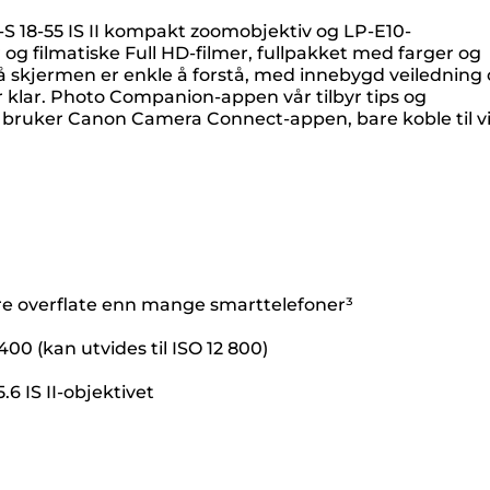
F-S 18-55 IS II kompakt zoomobjektiv og LP-E10-
og filmatiske Full HD-filmer, fullpakket med farger og
 på skjermen er enkle å forstå, med innebygd veiledning
 er klar. Photo Companion-appen vår tilbyr tips og
du bruker Canon Camera Connect-appen, bare koble til v
ørre overflate enn mange smarttelefoner³
0 (kan utvides til ISO 12 800)
6 IS II-objektivet