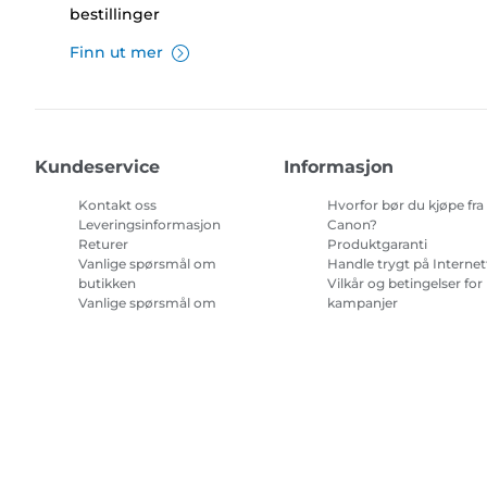
bestillinger
Finn ut mer
Kundeservice
Informasjon
Kontakt oss
Hvorfor bør du kjøpe fra
Leveringsinformasjon
Canon?
Returer
Produktgaranti
Vanlige spørsmål om
Handle trygt på Internet
butikken
Vilkår og betingelser for
Vanlige spørsmål om
kampanjer
Repeat & Save
Vilkår for abonnement 
blekk til skriver.
Nettstedskart
Salgsvilkår
Retningslinjer for personvern
Om informa