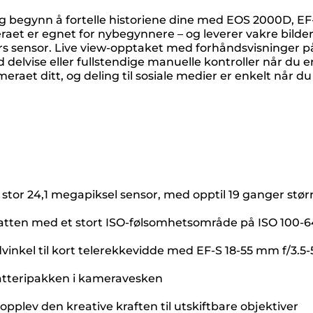
ng og begynn å fortelle historiene dine med EOS 2000D, E
aet er egnet for nybegynnere – og leverer vakre bilder 
kslers sensor. Live view-opptaket med forhåndsvisninger
med delvise eller fullstendige manuelle kontroller når du
eraet ditt, og deling til sosiale medier er enkelt når 
en stor 24,1 megapiksel sensor, med opptil 19 ganger st
tten med et stort ISO-følsomhetsområde på ISO 100-640
inkel til kort telerekkevidde med EF-S 18-55 mm f/3.5-5.
batteripakken i kameravesken
plev den kreative kraften til utskiftbare objektiver