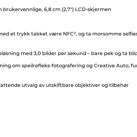
 brukervennlige, 6,8 cm (2,7") LCD-skjermen
med et trykk takket være NFC², og ta morsomme selfies 
ppløsning med 3,0 bilder per sekund – bare pek og ta b
dning om speilrefleks-fotografering og Creative Auto,
tende utvalg av utskiftbare objektiver og tilbehør