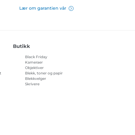
Lær om garantien vår
Butikk
Black Friday
Kameraer
Objektiver
t
Blekk, toner og papir
Blekkvelger
Skrivere
på
Videokameraer
Tilbehør og artikler
Bestselgere
sjonskapsler
Innstillinger for informasjonskapsler