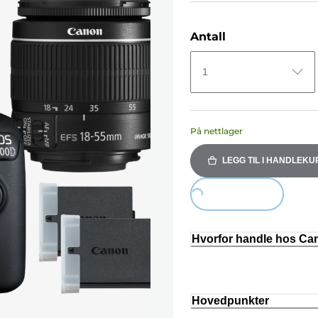
Antall
1
På nettlager
LEGG TIL I HANDLEKU
Loading...
Hvorfor handle hos C
Hovedpunkter