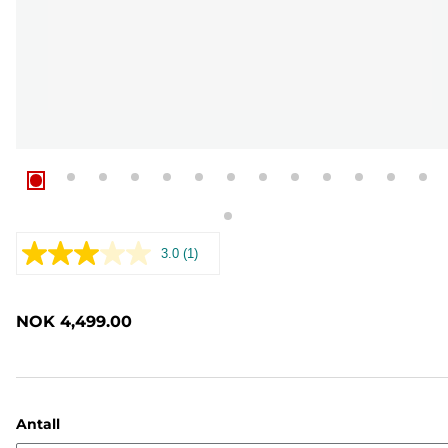
3.0
(1)
Les
1
omtale.
Samme
NOK 4,499.00
sidelenke.
Antall