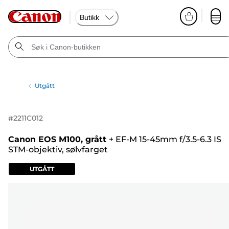
Butikk
Utgått
#
2211C012
Canon EOS M100, grått
+
EF-M 15-45mm f/3.5-6.3 IS
STM-objektiv, sølvfarget
UTGÅTT