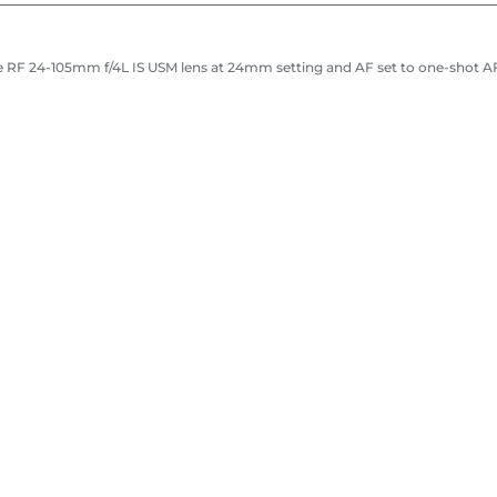
 RF 24-105mm f/4L IS USM lens at 24mm setting and AF set to one-shot A