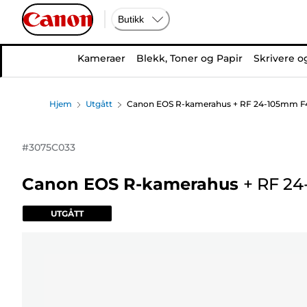
Butikk
Kameraer
Blekk, Toner og Papir
Skrivere o
Hjem
Utgått
Canon EOS R-kamerahus + RF 24-105mm F4-7
#
3075C033
Canon EOS R-kamerahus
+
RF 24
UTGÅTT