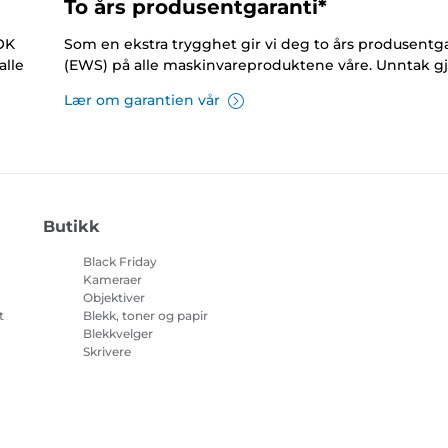
To års produsentgaranti*
NOK
Som en ekstra trygghet gir vi deg to års produsentga
alle
(EWS) på alle maskinvareproduktene våre. Unntak gj
Lær om garantien vår
Butikk
Black Friday
Kameraer
Objektiver
t
Blekk, toner og papir
Blekkvelger
Skrivere
på
Videokameraer
Tilbehør og artikler
Bestselgere