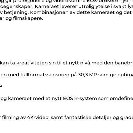
og gir profesjonelle og viderekomne EOS-brukere nye
egenskaper. Kameraet leverer utrolig ytelse i svakt ly
nsiv betjening. Kombinasjonen av dette kameraet og det
er og filmskapere.
an ta kreativiteten sin til et nytt nivå med den baneb
en med fullformatssensoren på 30,3 MP som gir optimali
²
g kameraet med et nytt EOS R-system som omdefinerer b
er filming av 4K-video, samt fantastiske detaljer og g