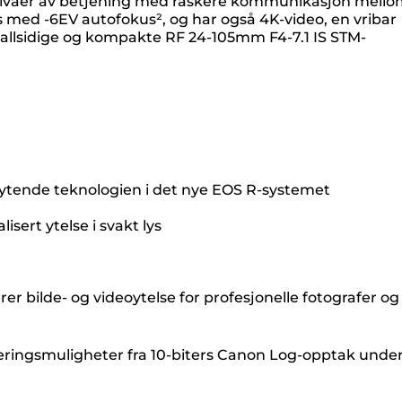
 nivåer av betjening med raskere kommunikasjon mell
s med -6EV autofokus², og har også 4K-video, en vribar
 allsidige og kompakte RF 24-105mm F4-7.1 IS STM-
rytende teknologien i det nye EOS R-systemet
sert ytelse i svakt lys
ilde- og videoytelse for profesjonelle fotografer og
raderingsmuligheter fra 10-biters Canon Log-opptak unde