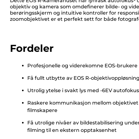
Dette EOS R-kamerahuset har lynrask autofokus¹ 
objektiv og kamera som omdefinerer bilde- og video
berøringsskjerm og intuitive kontroller for respo
zoomobjektivet er et perfekt sett for både fotograf
Fordeler
Profesjonelle og viderekomne EOS-brukere k
Få fullt utbytte av EOS R-objektivoppløsning
Utrolig ytelse i svakt lys med -6EV autofokus
Raskere kommunikasjon mellom objektivet o
filmskapere
Få utrolige nivåer av bildestabilisering und
filming til en ekstern opptaksenhet