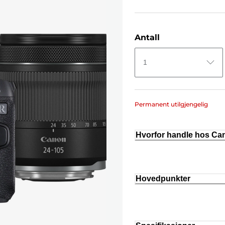
Antall
1
Permanent utilgjengelig
Hvorfor handle hos C
Hovedpunkter