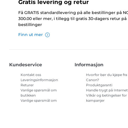
Gratis levering og retur
Få GRATIS standardlevering på alle bestillinger på 
300.00 eller mer, i tillegg til gratis 30-dagers retur på 
bestillinger
Finn ut mer
Kundeservice
Informasjon
Kontakt oss
Hvorfor bør du kjøpe fra
Leveringsinformasjon
Canon?
Returer
Produktgaranti
Vanlige spørsmål om
Handle trygt på Internet
butikken
Vilkår og betingelser for
Vanlige spørsmål om
kampanjer
Repeat & Save
Vilkår for abonnement 
blekk til skriver.
Nettstedskart