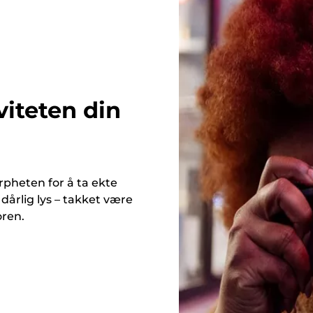
viteten din
rpheten for å ta ekte
 dårlig lys – takket være
oren.