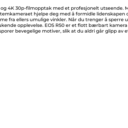
er og 4K 30p-filmopptak med et profesjonelt utseende. 
systemkameraet hjelpe deg med å formidle lidenskapen 
ilme fra ellers umulige vinkler. Når du trenger å sperre 
slukende opplevelse. EOS R50 er et flott bærbart kamera
er bevegelige motiver, slik at du aldri går glipp av e