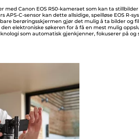
sider med Canon EOS R50-kameraet som kan ta stillbild
ers APS-C-sensor kan dette allsidige, speilløse EOS R-
 vribare berøringsskjermen gjør det mulig å ta bilder og f
 av den elektroniske søkeren for å få en mest mulig opp
ologi som automatisk gjenkjenner, fokuserer på og spor