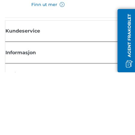
Finn ut mer
AGENT FRAKOBLET
Kundeservice
Informasjon
Butikk
Registrer deg for Canon-nyheter
Motta jevnlige e-postoppdateringer om nye produkter, nyttige tips og
tilbud
REGISTRER DEG