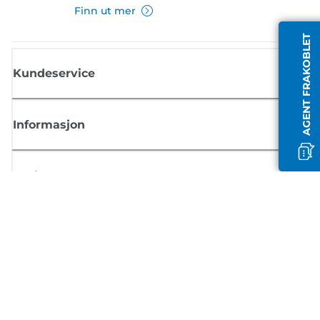
Finn ut mer
AGENT FRAKOBLET
Kundeservice
Informasjon
Butikk
Registrer deg for Canon-nyheter
Motta jevnlige e-postoppdateringer om nye produkter, nyttige tips og
tilbud
REGISTRER DEG