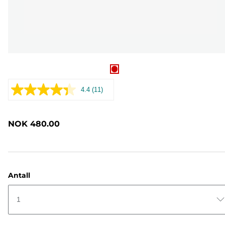
4.4
(11)
Les
11
omtaler.
Samme
NOK 480.00
sidelenke.
Antall
1