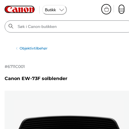
Butikk
Objektivtilbehør
#
6711C001
Canon EW-73F solblender