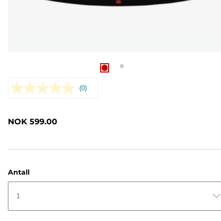
(0)
Ingen
vurdering.
Samme
sidelenke.
NOK 599.00
Antall
1