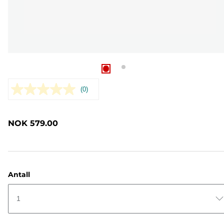
(0)
Ingen
vurdering.
Samme
sidelenke.
NOK 579.00
Antall
1