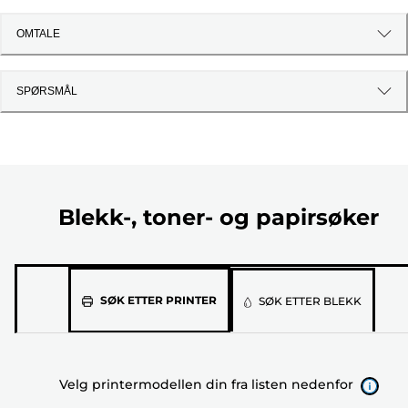
OMTALE
SPØRSMÅL
Blekk-, toner- og papirsøker
Velg
SØK ETTER PRINTER
SØK ETTER BLEKK
printermodellen
din
fra
Velg printermodellen din fra listen nedenfor
listen