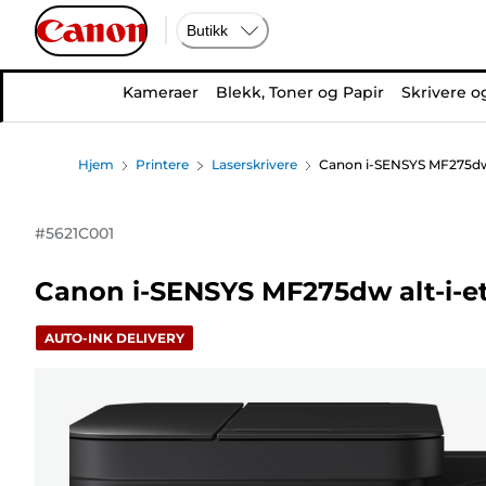
Butikk
Kameraer
Blekk, Toner og Papir
Skrivere o
Hjem
Printere
Laserskrivere
Canon i-SENSYS MF275dw al
#
5621C001
Canon i-SENSYS MF275dw alt-i-ett
AUTO-INK DELIVERY