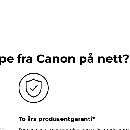
pe fra Canon på nett?
To års produsentgaranti*
NOK
Som en ekstra trygghet gir vi deg to års produsentga