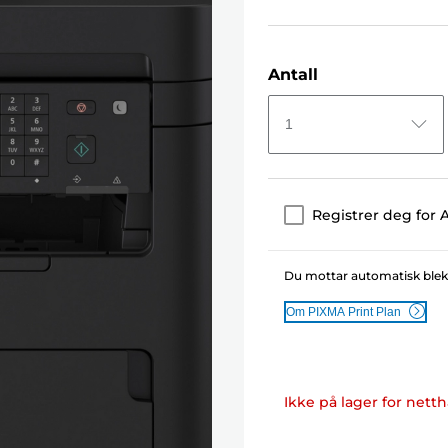
Antall
1
Registrer deg for 
Du mottar automatisk blekk t
Om PIXMA Print Plan
Ikke på lager for nett