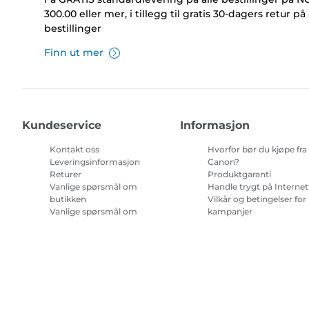
300.00 eller mer, i tillegg til gratis 30-dagers retur på 
bestillinger
Finn ut mer
Kundeservice
Informasjon
Kontakt oss
Hvorfor bør du kjøpe fra
Leveringsinformasjon
Canon?
Returer
Produktgaranti
Vanlige spørsmål om
Handle trygt på Internet
butikken
Vilkår og betingelser for
Vanlige spørsmål om
kampanjer
Repeat & Save
Vilkår for abonnement 
blekk til skriver.
Nettstedskart
Salgsvilkår
Retningslinjer for personvern
Om informa