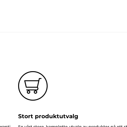
Stort produktutvalg
ranti
Se vårt store, komplette utvalg av produkter på ett s