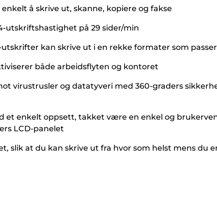
t enkelt å skrive ut, skanne, kopiere og fakse
utskriftshastighet på 29 sider/min
tt-utskrifter kan skrive ut i en rekke formater som pass
viserer både arbeidsflyten og kontoret
 virustrusler og datatyveri med 360-graders sikkerhet,
ed et enkelt oppsett, takket være en enkel og brukerve
njers LCD-panelet
et, slik at du kan skrive ut fra hvor som helst mens du e