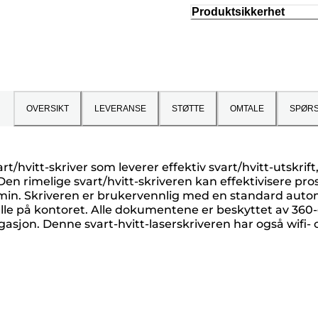
Produktsikkerhet
OVERSIKT
LEVERANSE
STØTTE
OMTALE
SPØR
/hvitt-skriver som leverer effektiv svart/hvitt-utskrift,
. Den rimelige svart/hvitt-skriveren kan effektivisere p
r/min. Skriveren er brukervennlig med en standard au
alle på kontoret. Alle dokumentene er beskyttet av 360-
asjon. Denne svart-hvitt-laserskriveren har også wifi- o