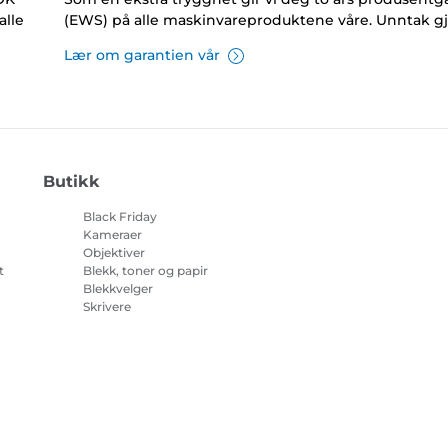
alle
(EWS) på alle maskinvareproduktene våre. Unntak gj
Lær om garantien vår
Butikk
Black Friday
Kameraer
Objektiver
t
Blekk, toner og papir
Blekkvelger
Skrivere
på
Videokameraer
Tilbehør og artikler
Bestselgere
sjonskapsler
Innstillinger for informasjonskapsler