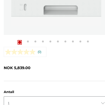
(0)
Ingen
vurdering.
Samme
sidelenke.
NOK 5,839.00
Antall
1