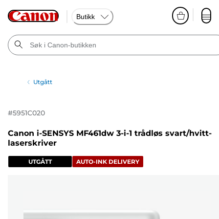
Butikk
Utgått
#
5951C020
Canon i-SENSYS MF461dw 3-i-1 trådløs svart/hvitt-
laserskriver
UTGÅTT
AUTO-INK DELIVERY