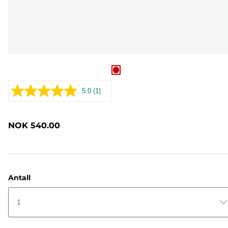
5.0
(1)
Les
1
omtale.
Samme
NOK 540.00
sidelenke.
Antall
1