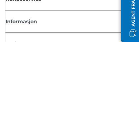
AGENT FRAKOBLET
Informasjon
Butikk
Registrer deg for Canon-nyheter
Motta jevnlige e-postoppdateringer om nye produkter, nyttige tips og
tilbud
REGISTRER DEG
Salgsvilkår
Retningslinjer for personvern
Om informasjonskapsler