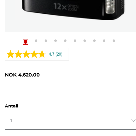
4.7
(20)
Les
20
omtaler.
Samme
NOK 4,620.00
sidelenke.
Antall
1