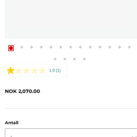
1.0
(1)
Les
1
omtale.
Samme
NOK 2,070.00
sidelenke.
Antall