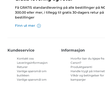
Få GRATIS standardlevering på alle bestillinger på 
300.00 eller mer, i tillegg til gratis 30-dagers retur på 
bestillinger
Finn ut mer
Kundeservice
Informasjon
Kontakt oss
Hvorfor bør du kjøpe fra
Leveringsinformasjon
Canon?
Returer
Produktgaranti
Vanlige spørsmål om
Handle trygt på Internet
butikken
Vilkår og betingelser for
Vanlige spørsmål om
kampanjer
Repeat & Save
Vilkår for abonnement 
blekk til skriver.
Nettstedskart