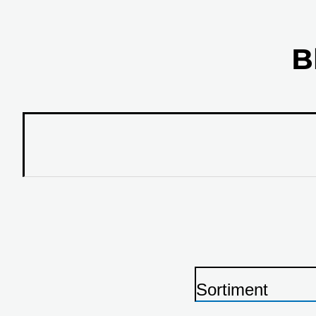
B
Sortiment
S