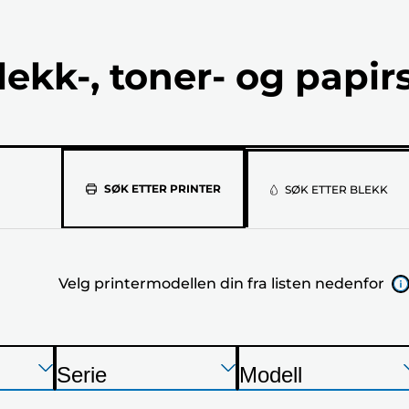
lekk-, toner- og papir
Velg
SØK ETTER PRINTER
SØK ETTER BLEKK
printermod
din
Velg printermodellen din fra listen nedenfor
fra
listen
nedenfor
Trykk
Trykk
Trykk
Serie
Modell
Enter
Enter
Enter
S
S