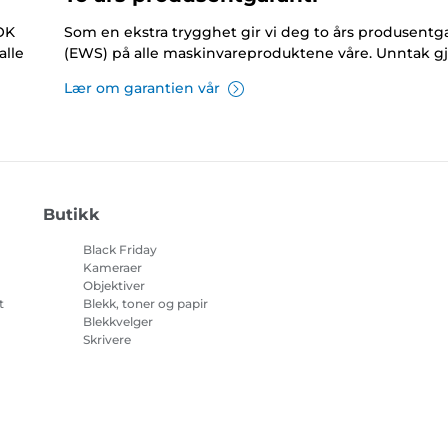
NOK
Som en ekstra trygghet gir vi deg to års produsentga
alle
(EWS) på alle maskinvareproduktene våre. Unntak gj
Lær om garantien vår
Butikk
Black Friday
Kameraer
Objektiver
t
Blekk, toner og papir
Blekkvelger
Skrivere
på
Videokameraer
Tilbehør og artikler
Bestselgere