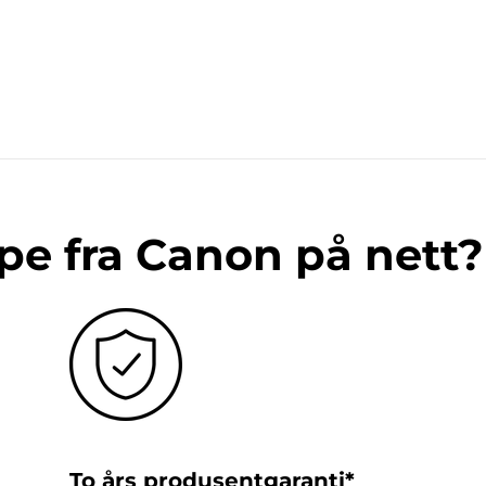
pe fra Canon på nett?
To års produsentgaranti*