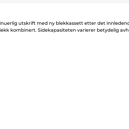
for
for
for
k
k
å
å
å
r
r
utvide
utvide
utvide
i
i
inuerlig utskrift med ny blekkassett etter det innleden
v
v
lekk kombinert. Sidekapasiteten varierer betydelig avh
e
e
r
r