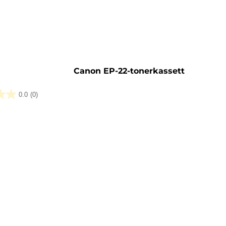
sett
Canon EP-22-tonerkassett
0.0
(0)