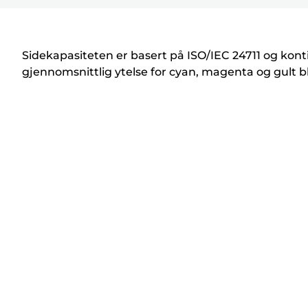
k
r
i
Sidekapasiteten er basert på ISO/IEC 24711 og kont
v
gjennomsnittlig ytelse for cyan, magenta og gult b
e
r