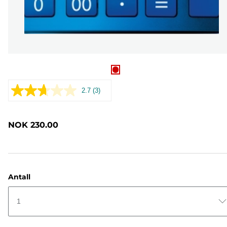
2.7
(3)
Les
3
omtaler.
Samme
NOK 230.00
sidelenke.
Antall
1