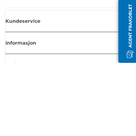
AGENT FRAKOBLET
Kundeservice
Informasjon
Butikk
Registrer deg for Canon-nyheter
Motta jevnlige e-postoppdateringer om nye produkter, nyttige tips og
tilbud
REGISTRER DEG