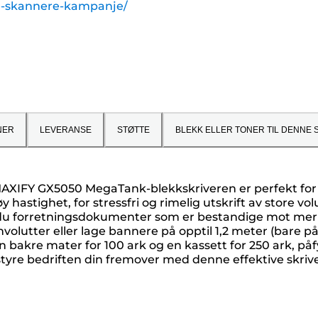
re-skannere-kampanje/
NER
LEVERANSE
STØTTE
BLEKK ELLER TONER TIL DENNE 
 MAXIFY GX5050 MegaTank-blekkskriveren er perfekt fo
hastighet, for stressfri og rimelig utskrift av store vo
u forretningsdokumenter som er bestandige mot merkepe
olutter eller lage bannere på opptil 1,2 meter (bare på v
 bakre mater for 100 ark og en kassett for 250 ark, påf
styre bedriften din fremover med denne effektive skriv