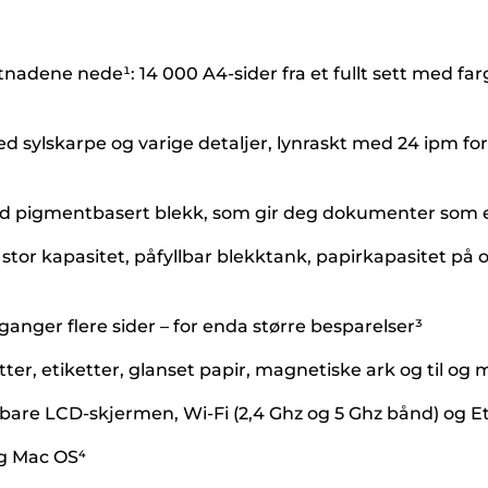
adene nede¹: 14 000 A4-sider fra et fullt sett med farge
ed sylskarpe og varige detaljer, lynraskt med 24 ipm fo
ed pigmentbasert blekk, som gir deg dokumenter som e
r kapasitet, påfyllbar blekktank, papirkapasitet på op
 ganger flere sider – for enda større besparelser³
ter, etiketter, glanset papir, magnetiske ark og til og 
re LCD-skjermen, Wi-Fi (2,4 Ghz og 5 Ghz bånd) og Et
g Mac OS⁴