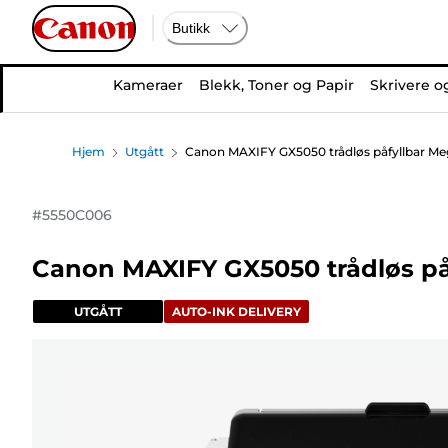
Butikk
Kameraer
Blekk, Toner og Papir
Skrivere o
Hjem
Utgått
Canon MAXIFY GX5050 trådløs påfyllbar Me
#
5550C006
Canon MAXIFY GX5050 trådløs på
UTGÅTT
AUTO-INK DELIVERY