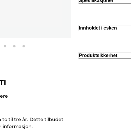
Spesifikasjoner
Innholdet i esken
Produktsikkerhet
TI
vere
o til tre år. Dette tilbudet
r informasjon: