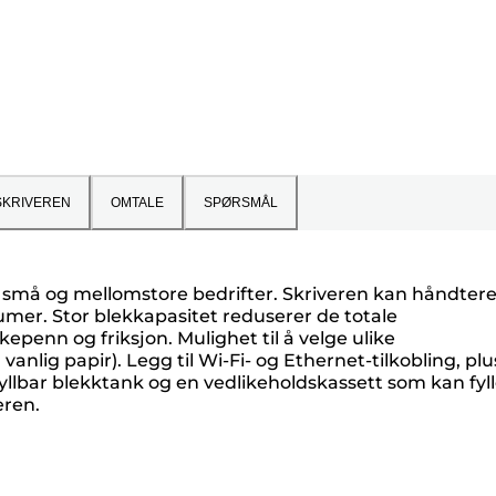
SKRIVEREN
OMTALE
SPØRSMÅL
r små og mellomstore bedrifter. Skriveren kan håndter
lumer. Stor blekkapasitet reduserer de totale
nn og friksjon. Mulighet til å velge ulike
anlig papir). Legg til Wi-Fi- og Ethernet-tilkobling, plu
yllbar blekktank og en vedlikeholdskassett som kan fyl
eren.