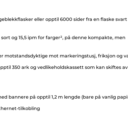
blekkflasker eller opptil 6000 sider fra en flaske svart
r sort og 15,5 ipm for farger², på denne kompakte, men
r motstandsdyktige mot markeringstusj, friksjon og 
ptil 350 ark og vedlikeholdskassett som kan skiftes av
med bannere på opptil 1,2 m lengde (bare på vanlig papi
hernet-tilkobling