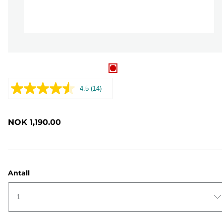
4.5
(14)
Les
14
omtaler.
Samme
NOK 1,190.00
sidelenke.
Antall
1