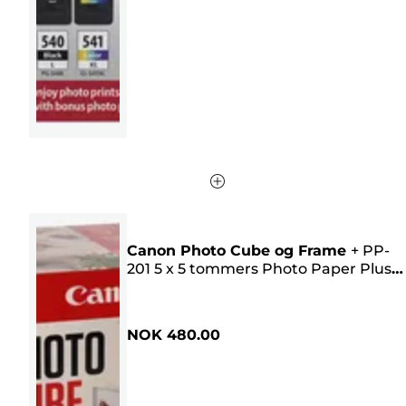
568
omtaler
Canon Photo Cube og Frame
+
PP-
201 5 x 5 tommers Photo Paper Plus
Glossy II (40 ark) – Creative Pack, rosa
NOK 480.00