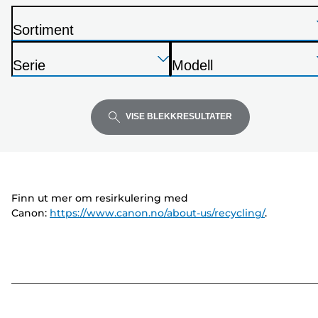
Sortiment
S
Trykk
Trykk
Trykk
k
Serie
Modell
Enter
Enter
Enter
r
S
S
for
for
for
i
k
k
å
å
å
v
r
r
VISE BLEKKRESULTATER
utvide
utvide
utvide
e
i
i
r
v
v
e
e
r
r
Finn ut mer om resirkulering med
Canon:
https://www.canon.no/about-us/recycling/
.