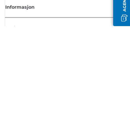
Informasjon
Butikk
Registrer deg for Canon-nyheter
Motta jevnlige e-postoppdateringer om nye produkter, nyttige tips og
tilbud
REGISTRER DEG
Salgsvilkår
Retningslinjer for personvern
Om informasjonskapsler
Innstillinger for informasjonskapsler