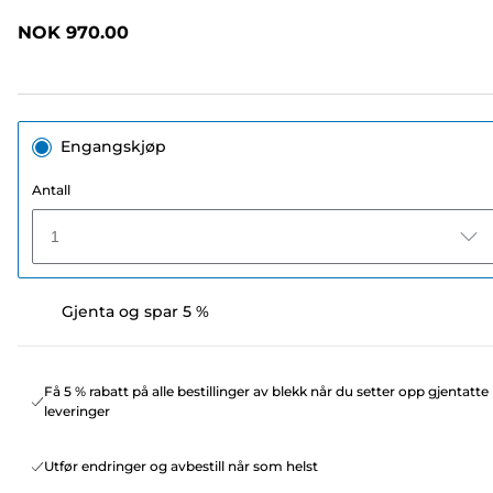
omtaler.
Samme
NOK 970.00
sidelenke.
Engangskjøp
Antall
1
Gjenta og spar 5 %
Få 5 % rabatt på alle bestillinger av blekk når du setter opp gjentatte
leveringer
Utfør endringer og avbestill når som helst