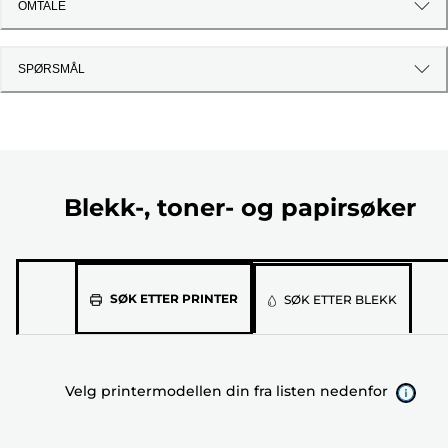
OMTALE
SPØRSMÅL
Blekk-, toner- og papirsøker
Velg
SØK ETTER PRINTER
SØK ETTER BLEKK
printermodellen
din
fra
Velg printermodellen din fra listen nedenfor
listen
nedenfor