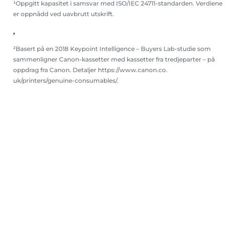
¹Oppgitt kapasitet i samsvar med ISO/IEC 24711-standarden. Verdiene
er oppnådd ved uavbrutt utskrift.
,
²Basert på en 2018 Keypoint Intelligence – Buyers Lab-studie som
sammenligner Canon-kassetter med kassetter fra tredjeparter – på
oppdrag fra Canon. Detaljer https://www.canon.co.
uk/printers/genuine-consumables/.