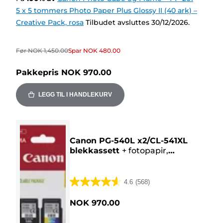
5 x 5 tommers Photo Paper Plus Glossy II (40 ark) –
Creative Pack, rosa
Tilbudet avsluttes 30/12/2026.
Før
NOK 1,450.00
Spar
NOK 480.00
Pakkepris
NOK 970.00
LEGG TIL I HANDLEKURV
Canon PG-540L x2/CL-541XL
blekkassett
+
fotopapir,
økonomipakke
4.6
(568)
4.6
av
NOK 970.00
5
stjerner.