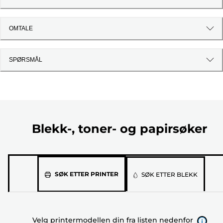
OMTALE
SPØRSMÅL
Blekk-, toner- og papirsøker
Velg
SØK ETTER PRINTER
SØK ETTER BLEKK
printermodellen
din
fra
Velg printermodellen din fra listen nedenfor
listen