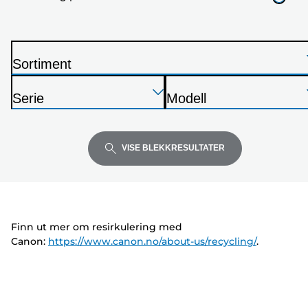
nedenfor
Sortiment
S
Trykk
Trykk
Trykk
k
Serie
Modell
Enter
Enter
Enter
r
S
S
for
for
for
i
k
k
å
å
å
v
r
r
VISE BLEKKRESULTATER
utvide
utvide
utvide
e
i
i
r
v
v
e
e
r
r
Finn ut mer om resirkulering med
Canon:
https://www.canon.no/about-us/recycling/
.