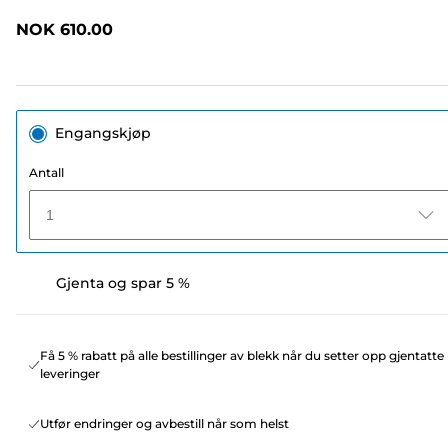
omtaler.
Samme
NOK 610.00
sidelenke.
Engangskjøp
Antall
1
Gjenta og spar 5 %
Få 5 % rabatt på alle bestillinger av blekk når du setter opp gjentatte
leveringer
Utfør endringer og avbestill når som helst