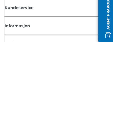
AGENT FRAKOBLET
Kundeservice
Informasjon
Butikk
Registrer deg for Canon-nyheter
Motta jevnlige e-postoppdateringer om nye produkter, nyttige tips og
tilbud
REGISTRER DEG