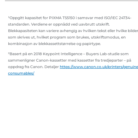
¹Oppgitt kapasitet for PIXMA TS5150 i samsvar med ISO/IEC 24734-
standarden. Verdiene er oppnådd ved uavbrutt utskrift.
Blekkapasiteten kan variere avhengig av hvilken tekst eller hvilke bilde
som skrives ut, hvilket program som brukes, utskriftsmodus, en
kombinasjon av blekkassettstørrelse og papirtype.
²Basert på en 2018 Keypoint Intelligence – Buyers Lab-studie som
sammenligner Canon-kassetter med kassetter fra tredjeparter – på
oppdrag fra Canon. Detaljer
https://www.canon.co.uk/printers/genuine
consumables/