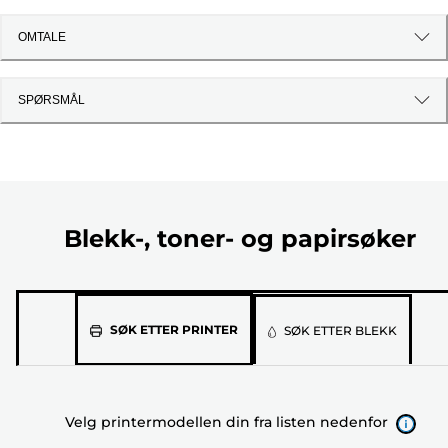
OMTALE
SPØRSMÅL
Blekk-, toner- og papirsøker
Velg
SØK ETTER PRINTER
SØK ETTER BLEKK
printermodellen
din
fra
Velg printermodellen din fra listen nedenfor
listen