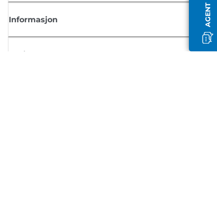
Informasjon
Butikk
Registrer deg for Canon-nyheter
Motta jevnlige e-postoppdateringer om nye produkter, nyttige tips og
tilbud
REGISTRER DEG
Salgsvilkår
Retningslinjer for personvern
Om informasjonskapsler
Innstillinger for informasjonskapsler