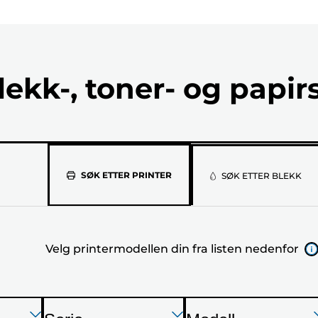
lekk-, toner- og papir
Velg
SØK ETTER PRINTER
SØK ETTER BLEKK
printermod
din
Velg printermodellen din fra listen nedenfor
fra
listen
Trykk
Trykk
Trykk