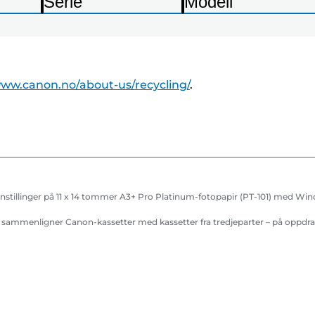
nedenfor
Serie
Modell
Enter
Enter
Enter
S
S
for
for
for
k
k
å
å
å
r
r
utvide
utvide
utvide
i
i
www.canon.no/about-us/recycling/
.
v
v
e
e
r
r
nstillinger på 11 x 14 tommer A3+ Pro Platinum-fotopapir (PT-101) med Wi
m sammenligner Canon-kassetter med kassetter fra tredjeparter – på oppdra