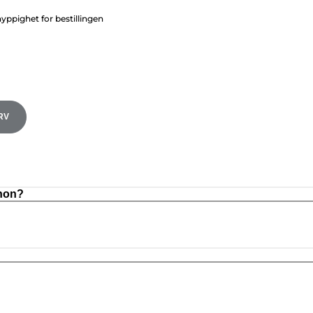
ppighet for bestillingen
RV
anon?