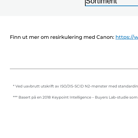
Sortiment
S
k
r
i
Finn ut mer om resirkulering med Canon:
https://
v
e
r
* Ved uavbrutt utskrift av ISO/JIS-SCID N2-mønster med standardin
*** Basert på en 2018 Keypoint Intelligence – Buyers Lab-studie so