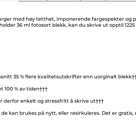
farger med høy tetthet, imponerende fargespekter og på
er 36 ml fotosort blekk, kan du skrive ut opptil 1225 bi
itt 35 % flere kvalitetsutskrifter enn uorginalt blekk†
et 100 % av tiden†††
 derfor enkelt og stressfritt å skrive ut†††
 de kan brukes på nytt, eller resirkuleres. Det er gratis,