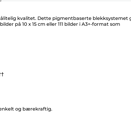
litelig kvalitet. Dette pigmentbaserte blekksystemet g
lder på 10 x 15 cm eller 111 bilder i A3+-format som
††
 enkelt og bærekraftig.