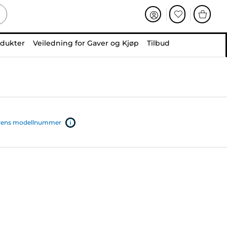
odukter
Veiledning for Gaver og Kjøp
Tilbud
iverens modellnummer