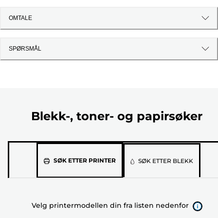
OMTALE
SPØRSMÅL
Blekk-, toner- og papirsøker
Velg
SØK ETTER PRINTER
SØK ETTER BLEKK
printermodellen
din
fra
Velg printermodellen din fra listen nedenfor
listen